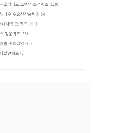
시슬라이드 스텝업 초성퀴즈
(110)
널나우 수요선착순퀴즈
(6)
K캐시백 오!퀴즈
(911)
스 행운퀴즈
(38)
즈빌 퀴즈타임
(94)
타할인정보
(5)