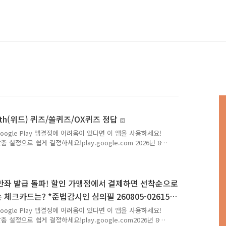
ith(위드) 퀴즈/쏠퀴즈/OX퀴즈 정답
Google Play 앱결정에 어려움이 있다면 이 앱을 사용하세요!
 설정으로 쉽게 결정하세요!play.google.com 2026년 8
 퀴즈팡팡 정답Q. 쏠퀴즈KBO 리그 선수 11명이 오는 12월
번에 상무 야구단에 입대하게 될 선수로 맞지 않는 것은?정답
hc ] Q. 신한 슈퍼SOL 출석퀴즈 정답은[ 준비중 ] 저는 마이신
 빠르고 정확하게 포스팅해볼까 합니다.앞으로 ..
일 20만좌 발급 돌파! 할인 가맹점에서 결제하면 선착순으로
크카드는? *준법감시인 심의필 260805-02615-
Google Play 앱결정에 어려움이 있다면 이 앱을 사용하세요!
 설정으로 쉽게 결정하세요!play.google.com2026년 8