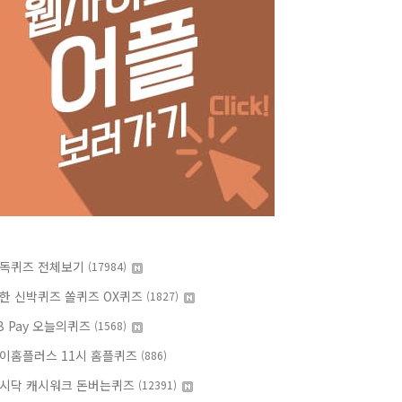
독퀴즈 전체보기
(17984)
한 신박퀴즈 쏠퀴즈 OX퀴즈
(1827)
B Pay 오늘의퀴즈
(1568)
이홈플러스 11시 홈플퀴즈
(886)
시닥 캐시워크 돈버는퀴즈
(12391)