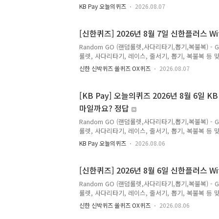
월 7일 KB Pay 오늘의 퀴즈 정답Q. 20만좌 발
KB Pay 오늘의퀴즈
2026.08.07
수 있는 이벤트가 진행되는 체크카드는? *준법감시인 심의
스클럽 체크카드 KB 유스원픽 체크카드 정답은 [ K
있는 리브메이트 퀴즈의 정답을최대한 빠르고 정확하
[신한퀴즈] 2026년 8월 7일 신한플러스 W
다 손..
Random GO (랜덤룰렛,사다리타기,뽑기,복불복) - 
룰렛, 사다리타기, 레이스, 줄서기, 뽑기, 복불복 등 맞춤
월 7일신한 슈퍼SOL 출석퀴즈 /쏠퀴즈/신한SOL페
신한 신박퀴즈 쏠퀴즈 OX퀴즈
2026.08.07
멈춰서게 만들었습니다. 아래 중 지난 6월 1일부터 
정답은 [ 다량의 염분을 즉시 보충 ] Q. 신한SOL페이
정답은[ 준비중 ] 저는 마이신한포인트를 적립할 수 
[KB Pay] 오늘의퀴즈 2026년 8월 6일 
마일까요? 정답
Random GO (랜덤룰렛,사다리타기,뽑기,복불복) - 
룰렛, 사다리타기, 레이스, 줄서기, 뽑기, 복불복 등 맞춤
월 6일 KB Pay 오늘의 퀴즈 정답Q. KB Pay 신
KB Pay 오늘의퀴즈
2026.08.06
10,000P200,000P10,000,000P 정답은 [ 10
퀴즈의 정답을최대한 빠르고 정확하게 포스팅해볼까합
싶으시다면,구독 또는 즐겨찾기 추가를 권장합니다.
[신한퀴즈] 2026년 8월 6일 신한플러스 W
대..
Random GO (랜덤룰렛,사다리타기,뽑기,복불복) - 
룰렛, 사다리타기, 레이스, 줄서기, 뽑기, 복불복 등 맞춤
월 6일신한 슈퍼SOL 출석퀴즈 /쏠퀴즈/신한SOL페
신한 신박퀴즈 쏠퀴즈 OX퀴즈
2026.08.06
한 2026 신한 SOL KBO 리그 7월 월간 MVP 투표에