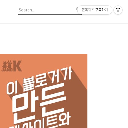
돈독퀴즈
구독하기