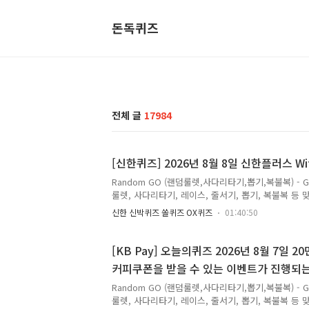
돈독퀴즈
전체 글
17984
[신한퀴즈] 2026년 8월 8일 신한플러스 W
Random GO (랜덤룰렛,사다리타기,뽑기,복불복) - 
룰렛, 사다리타기, 레이스, 줄서기, 뽑기, 복불복 등 맞춤
월 8일신한 슈퍼SOL 출석퀴즈 /쏠퀴즈/신한SOL페이
신한 신박퀴즈 쏠퀴즈 OX퀴즈
01:40:50
국군체육부대 상무 야구단에 입대합니다. 아래 중 이
은 [ 정은원 ] Q. 신한SOL페이 퀴즈팡팡 정답은 [ b
한포인트를 적립할 수 있는 신한 퀴즈의 정답을최대한
[KB Pay] 오늘의퀴즈 2026년 8월 7
커피쿠폰을 받을 수 있는 이벤트가 진행되는 체
KOP 정답
Random GO (랜덤룰렛,사다리타기,뽑기,복불복) - 
룰렛, 사다리타기, 레이스, 줄서기, 뽑기, 복불복 등 맞춤