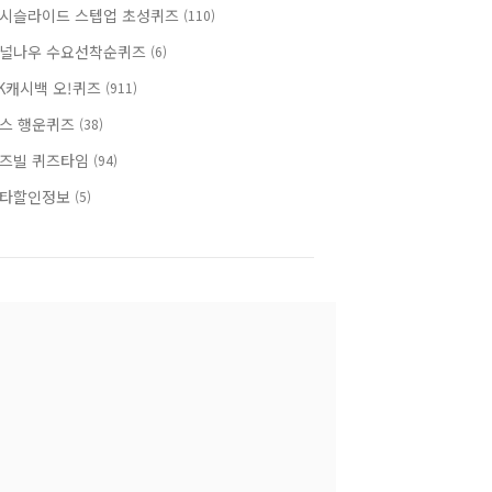
시슬라이드 스텝업 초성퀴즈
(110)
널나우 수요선착순퀴즈
(6)
K캐시백 오!퀴즈
(911)
스 행운퀴즈
(38)
즈빌 퀴즈타임
(94)
타할인정보
(5)