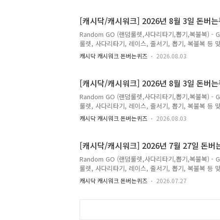
(초성 힌트: ㅅㄱㄱㄷ) 정답은 [ 사각기둥 ] Q. 정답은 [ ] 
는 캐시닥/캐시위크의 퀴즈의 정답을최대한 빠르고 정
[캐시닥/캐시워크] 2026년 8월 3일 돈버
Random GO (랜덤룰렛,사다리타기,뽑기,복불복) - 
룰렛, 사다리타기, 레이스, 줄서기, 뽑기, 복불복 등 맞춤
월 3일 캐시닥/캐시워크 돈버는 퀴즈 정답(추천인 코드 
캐시닥 캐시워크 돈버는퀴즈
2026.08.03
려요! 비타민B 8종 꽉- 담은 푸드루트 비타민B🚨 
1포에 담았으며 까다롭게 선별한 DSM사 프리미엄 
물없이 언제 어디서나 섭취 가능한 비타민B를 즐겨보세요!
[캐시닥/캐시워크] 2026년 8월 3일 돈버
Random GO (랜덤룰렛,사다리타기,뽑기,복불복) - 
룰렛, 사다리타기, 레이스, 줄서기, 뽑기, 복불복 등 맞춤
월 3일 캐시닥/캐시워크 돈버는 퀴즈 정답(추천인 코드 
캐시닥 캐시워크 돈버는퀴즈
2026.08.03
지말고 소휘 소화효소 1포로 싹-내리세요!🔥79시간만
발효효소로 전성분 NON-GMO의 정제효소 0% 의 
룩한 속 싹-내리는 소휘 효소로 편안한 속 되세요! 여기서 
[캐시닥/캐시워크] 2026년 7월 27일 
Random GO (랜덤룰렛,사다리타기,뽑기,복불복) - 
룰렛, 사다리타기, 레이스, 줄서기, 뽑기, 복불복 등 맞춤
월 27일 캐시닥/캐시워크 돈버는 퀴즈 정답(추천인 코드 
캐시닥 캐시워크 돈버는퀴즈
2026.07.27
휴플러스 손마사지기 1년중 진짜 최저가...!딱 24
손 15분해결!마디마디부터 손목까지 빈틈없이 "00
로 만나볼 기회!0000는 무엇일까요?(힌트 : ㅈㅇㄷㄱ) 정답