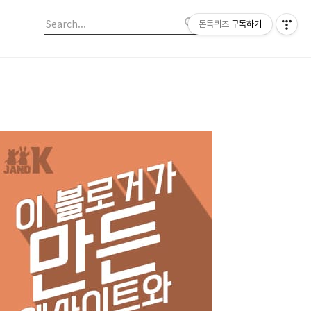
돈독퀴즈
구독하기