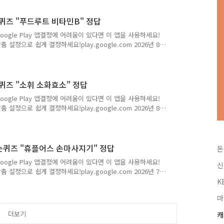
Q. 정답은 [ ] Q. 정답은 [ ] Q. 정답은 [ ] Q. 정답은 [ ] 저
확하게 포스팅해볼까 ..
는퀴즈 "푸드루트 비타민B" 정답
Google Play 앱결정에 어려움이 있다면 이 앱을 사용하세요!
 설정으로 쉽게 결정하세요!play.google.com 2026년 8
: KRQJWBV) Q. 땀나고 지칠땐 비타민B 1포면 피로 싹-풀
65%할인 행사🚨 활력비타민B는 활력을 위한 비타민B군 8종을
비타민B만 함유했습니다. 불필요한 OOO은 최대한 배제하고
여기서 OOO은? (힌트:ㅊㄱㅁ) 정답은 [ 첨가물 ] ..
는퀴즈 "소휘 소화효소" 정답
Google Play 앱결정에 어려움이 있다면 이 앱을 사용하세요!
 설정으로 쉽게 결정하세요!play.google.com 2026년 8
: KRQJWBV) Q. 시도때도 없이 더부룩하고 불편한 속, 참
 61% 톡딜 단독 특가🔥 소휘 효소는 100% 통곡물 저분자
OOO 효소입니다. 균형잡힌 탄수화물+단백질 분해효소로 더부
OOO은? (힌트 : ㅁㅊㄱ) 정답은 [ 무첨가 ] ..
돈버는퀴즈 "휴플어스 손마사지기" 정답
돈
Google Play 앱결정에 어려움이 있다면 이 앱을 사용하세요!
신
 설정으로 쉽게 결정하세요!play.google.com 2026년 7
: KRQJWBV) Q. 🚨역대급 오늘끝딜🚨 1등 안마기 브랜드
K
시간! 55%할인+무료배송+리뷰작성시 100%커피쿠폰까지!시큰한
마
00로 마사지하는 수지침 효과"휴플러스의 인기템 연중 최저가
은 [ 지압돌기 ] Q. 정답은 [ ] Q. ..
더보기
캐