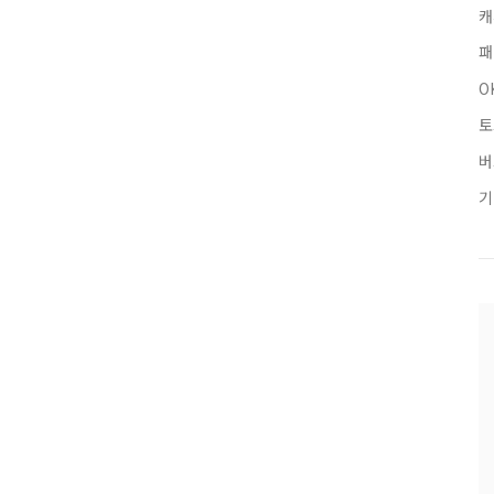
캐
패
O
토
버
기