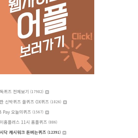
독퀴즈 전체보기
(17982)
한 신박퀴즈 쏠퀴즈 OX퀴즈
(1826)
B Pay 오늘의퀴즈
(1567)
이홈플러스 11시 홈플퀴즈
(886)
시닥 캐시워크 돈버는퀴즈
(12391)