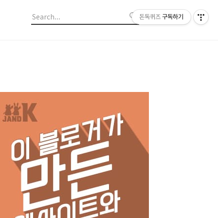
돈독퀴즈
구독하기