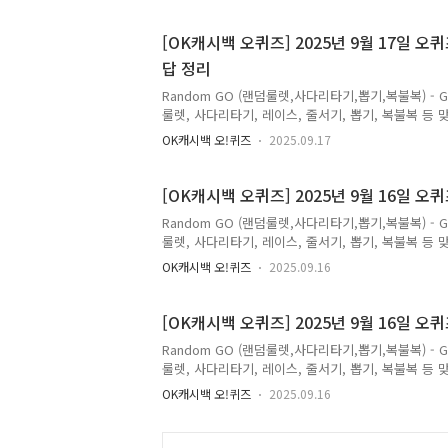
포인트 5만원 추첨 증정Live 방송 구매 인증 시 스
브 방송 혜택을 놓치지 마세요 정답은 [ 아이콘 ] 저
[OK캐시백 오퀴즈] 2025년 9월 17일
답 정리
Random GO (랜덤룰렛,사다리타기,뽑기,복불복) - 
룰렛, 사다리타기, 레이스, 줄서기, 뽑기, 복불복 등 맞춤
월 17일 OK캐시백 오퀴즈 오전 10시 포스티보나 
OK캐시백 오!퀴즈
2025.09.17
제하면 최저가!포스티보나 프리미엄발사믹식초매일 오
은 [ 10 ] 저는 오퀴즈의 정답을최대한 빠르고 정
보다 손쉽게 알고 싶으시다면,구독 또는 즐겨찾기 추
[OK캐시백 오퀴즈] 2025년 9월 16일 
오퀴즈에 대해 더 자세히..
Random GO (랜덤룰렛,사다리타기,뽑기,복불복) - 
룰렛, 사다리타기, 레이스, 줄서기, 뽑기, 복불복 등 맞춤
월 16일 OK캐시백 오퀴즈 오전 10시 뉴트리가든 정
OK캐시백 오!퀴즈
2025.09.16
트리가든 루테인지아잔틴 3박스9월 오늘의 핫딜 놓치지
르고 정확하게 포스팅해볼까 합니다.앞으로 다양하고 
즐겨찾기 추가를 권장합니다.네이버나 다음에 돈독퀴
[OK캐시백 오퀴즈] 2025년 9월 16일 
면, ↓↓↓↓↓↓↓캐..
Random GO (랜덤룰렛,사다리타기,뽑기,복불복) - 
룰렛, 사다리타기, 레이스, 줄서기, 뽑기, 복불복 등 맞춤
월 16일 OK캐시백 오퀴즈 오전 10시 덴프스 한가위건
OK캐시백 오!퀴즈
2025.09.16
한가위 건강 선물대전 라이브!100억 CFU 보장, 우
벤트와 라이브 단독 혜택까지 만나보세요. 정답은 [
확하게 포스팅해볼까 합니다.앞으로 다양하고 많은 퀴