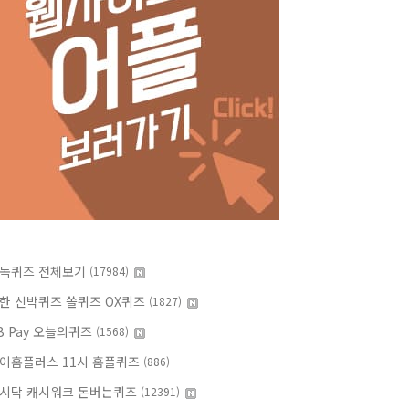
독퀴즈 전체보기
(17984)
한 신박퀴즈 쏠퀴즈 OX퀴즈
(1827)
B Pay 오늘의퀴즈
(1568)
이홈플러스 11시 홈플퀴즈
(886)
시닥 캐시워크 돈버는퀴즈
(12391)