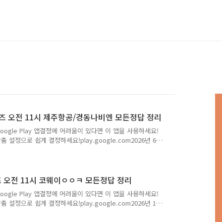
오퀴즈 오전 11시 제주항공/경동나비엔 모든정답 정리
Google Play 앱결정에 어려움이 있다면 이 앱을 사용하세요!
 설정으로 쉽게 결정하세요!play.google.com2026년 6
나비엔 정답모음Q. 본격적인 여름의 시작, 더 커진 여행 혜
,국내선부터 국제선까지, 썸머위크 혜택을 한 번에 확인해보
월 17일~26년 6월 23일▶탑승기간: 26년 6월 17일~26년
용 최대 2,800원 할인쿠폰▶국제선 전용 최대 50% 할인
퀴즈 오전 11시 코웨이ㅇㅇㅋ 모든정답 정리
Google Play 앱결정에 어려움이 있다면 이 앱을 사용하세요!
 설정으로 쉽게 결정하세요!play.google.com2026년 1
모음Q. 2026년 새해 첫 코웨이닷컴 Live 방송한 해를 빛
ㅋ 프로 정수기) 특집 LiveLive 방송 당일 구매 시, 네이버