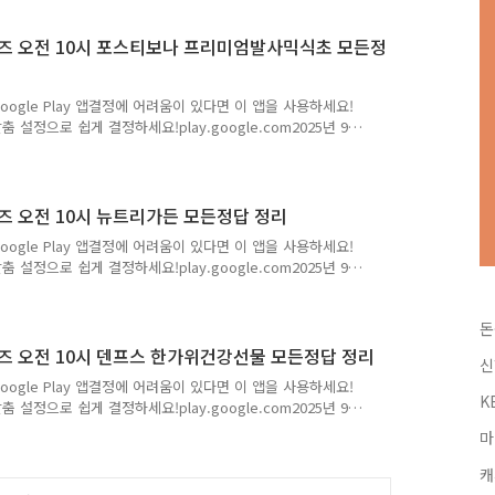
타벅스 아메리카노를 받을 수 있는 혜택까지!!26년 첫번째 라이
는 오퀴즈의 정답을최대한 빠르고 정확하게 포스..
 오퀴즈 오전 10시 포스티보나 프리미엄발사믹식초 모든정
Google Play 앱결정에 어려움이 있다면 이 앱을 사용하세요!
 설정으로 쉽게 결정하세요!play.google.com2025년 9
프리미엄발사믹식초 정답모음Q. 핫딜몰 추석특가!포인트로 결
전 OO시 오픈오늘만 행사하는 핫딜몰 놓치지 마세요. 정답
확하게 포스팅해볼까 합니다.앞으로 다양하고 많은 퀴즈 정답을
가를 권장합니다.네이버나 다음에 돈독퀴즈를 검색해주세요!!
오퀴즈 오전 10시 뉴트리가든 모든정답 정리
Google Play 앱결정에 어려움이 있다면 이 앱을 사용하세요!
 설정으로 쉽게 결정하세요!play.google.com2025년 9
답모음Q. 핫딜몰 9월 이벤트ㅍ ㅇ ㅌ 로 결제하면 최저가!뉴
 마세요. 정답은 [ 포인트 ] 저는 오퀴즈의 정답을최대한 빠
돈
많은 퀴즈 정답을 보다 손쉽게 알고 싶으시다면,구독 또는
즈를 검색해주세요!! 오퀴즈에 대해 더 자세히 알고싶으시다
오퀴즈 오전 10시 덴프스 한가위건강선물 모든정답 정리
신
Google Play 앱결정에 어려움이 있다면 이 앱을 사용하세요!
K
 설정으로 쉽게 결정하세요!play.google.com2025년 9
강선물 정답모음Q. 9/16 단 하루! 프리미엄 특가전, 덴프스
마
수한 장 정착력과 생존력!OOOOOOOOO24시간 추가 증정 이
 덴마크유산균이야기 ] 저는 오퀴즈의 정답을최대한 빠르고 정
캐
즈 정답을 보다 손쉽게 알고 싶으시다면,구독 또는 즐겨찾