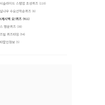
시슬라이드 스텝업 초성퀴즈
(110)
널나우 수요선착순퀴즈
(6)
K캐시백 오!퀴즈
(911)
스 행운퀴즈
(38)
즈빌 퀴즈타임
(94)
타할인정보
(5)