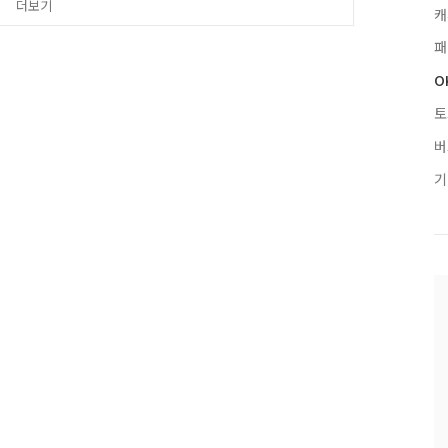
더보기
캐
패
O
토
버
기