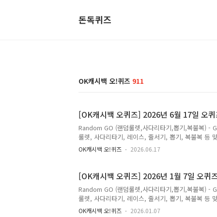
돈독퀴즈
OK캐시백 오!퀴즈
911
[OK캐시백 오퀴즈] 2026년 6월 17일 
Random GO (랜덤룰렛,사다리타기,뽑기,복불복) - 
룰렛, 사다리타기, 레이스, 줄서기, 뽑기, 복불복 등 맞춤
월 17일 OK캐시백 오퀴즈 오전 11시 제주항공/경동
OK캐시백 오!퀴즈
2026.06.17
택!뜨거운 햇살처럼 떠나고 싶은 마음도 커지는 지금
세요![여름을 여는 썸머위크 OPEN]▶판매기간: 26년 6
OO월 OO일[썸머위크로 여름 혜택 시작!]▶국내선 전
[OK캐시백 오퀴즈] 2026년 1월 7일 오
쿠..
Random GO (랜덤룰렛,사다리타기,뽑기,복불복) - 
룰렛, 사다리타기, 레이스, 줄서기, 뽑기, 복불복 등 맞춤
월 7일 OK캐시백 오퀴즈 오전 11시 코웨이ㅇㅇㅋ 정답
OK캐시백 오!퀴즈
2026.01.07
낼 코웨이 HIT 정수기 2대 (ㅇ ㅇ ㅋ 정수기2와 ㅇ ㅇ 