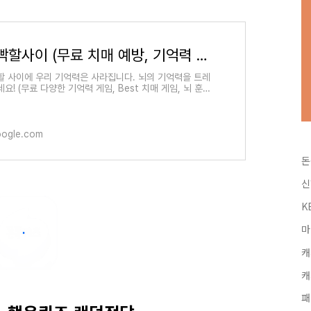
뇌깜빡할사이 (무료 치매 예방, 기억력 게임, 뇌훈련) - Google Play 앱
할 사이에 우리 기억력은 사라집니다. 뇌의 기억력을 트레
요! (무료 다양한 기억력 게임, Best 치매 게임, 뇌 훈
oogle.com
돈
신
K
마
캐
캐
패