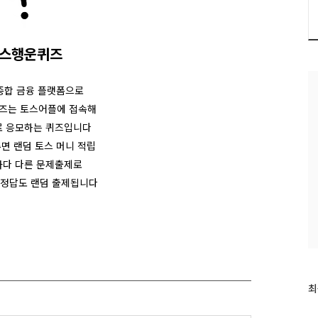
스행운퀴즈
종합 금융 플랫폼으로
즈는 토스어플에 접속해
 응모하는 퀴즈입니다
면 랜덤 토스 머니 적립
다 다른 문제출제로
정답도 랜덤 출제됩니다
최
최
근
글