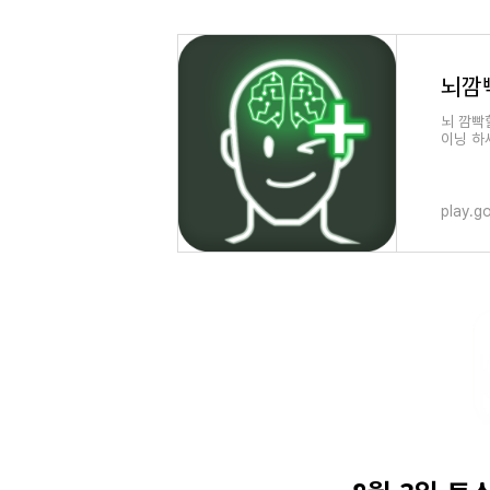
뇌 깜빡
이닝 하세
련)
play.g