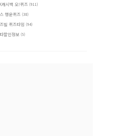
K캐시백 오!퀴즈
(911)
스 행운퀴즈
(38)
즈빌 퀴즈타임
(94)
타할인정보
(5)