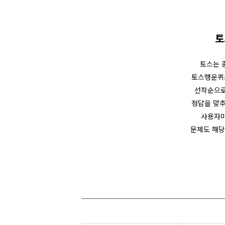
토
토스는 
토스행운퀴
선착순으로
정답을 맞추
사용자마
문제도 해당