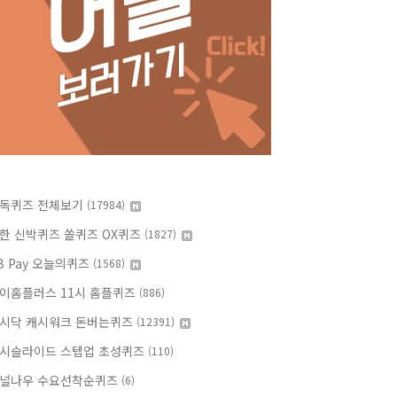
독퀴즈 전체보기
(17984)
한 신박퀴즈 쏠퀴즈 OX퀴즈
(1827)
B Pay 오늘의퀴즈
(1568)
이홈플러스 11시 홈플퀴즈
(886)
시닥 캐시워크 돈버는퀴즈
(12391)
시슬라이드 스텝업 초성퀴즈
(110)
널나우 수요선착순퀴즈
(6)