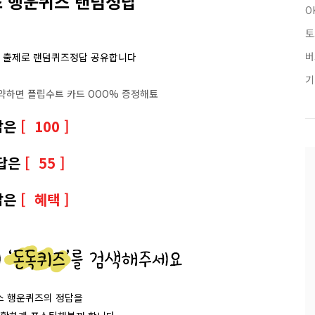
스 행운퀴즈 랜덤정답
O
토
버
 출제로 랜덤퀴즈정답 공유합니다
기
약하면 플립수트 카드 OOO% 증정해툐
답은
[ 100 ]
답은
[ 55 ]
답은
[ 혜택 ]
스 행운퀴즈의 정답을