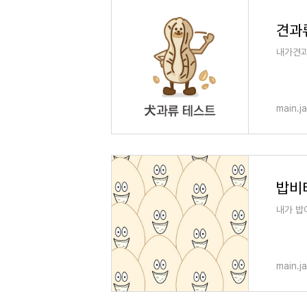
견과
내가견과
main.j
밥비티
내가 밥
main.j