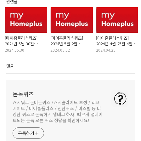
관련글
[마이홈플러스퀴즈]
[마이홈플러스퀴즈]
[마이홈플러스퀴즈]
2024년 5월 30일
2024년 5월 2일
2024년 4월 25일 4일간
홈플퀴즈타임정답
홈플러스 고기유니버스
진행하는 초저가
2024.05.30
2024.05.02
2024.04.25
행사상품을 8대카드로
한정수량 행사
5만원 이상 결제하면
홈플퀴즈타임정답
댓글
OOOO원 상품권 증정!
홈플퀴즈타임정답
돈독퀴즈
캐시워크 돈버는퀴즈 /캐시슬라이드 초성 / 리브
메이트 / 마이홈플러스 / 신한퀴즈 / 버즈빌 등 다
양한 퀴즈로 돈독하게 앱테크 하자! 빠르게 업데이
트되는 돈독 오른 퀴즈 정답을 확인하세요!
구독하기