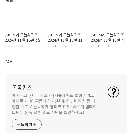
관련글
[KB Pay] 오늘의퀴즈
[KB Pay] 오늘의퀴즈
[KB Pay] 오늘의퀴즈
2024년 11월 16일 정답
2024년 11월 15일 11월
2024년 11월 13일 최근
배추가격 인상에 따라
3개월 실업률 평균값이
2024.11.16
2024.11.15
2024.11.13
KB Pay에서 1,100명을
지난 1년 중 최저치보다
추첨해서 드리는 김치는
0.5% 포인트 이상
댓글
어떤 브랜드의 김치 정답
높으면 경기침체로
판단한다는 이론 정답
돈독퀴즈
캐시워크 돈버는퀴즈 /캐시슬라이드 초성 / 리브
메이트 / 마이홈플러스 / 신한퀴즈 / 버즈빌 등 다
양한 퀴즈로 돈독하게 앱테크 하자! 빠르게 업데이
트되는 돈독 오른 퀴즈 정답을 확인하세요!
구독하기