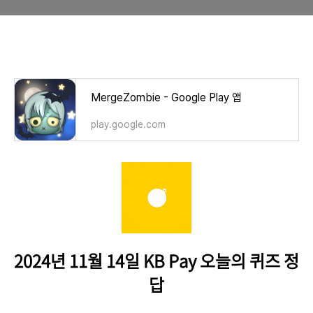
제주국제감귤박람회'상품인
제주노지감귤을 판매합니다.
'노지감귤 대과 4.5kg'의 단 하루
쿠폰 적용 판매가 정답
MergeZombie - Google Play 앱
play.google.com
2024년 11월 14일 KB Pay 오늘의 퀴즈 정
답