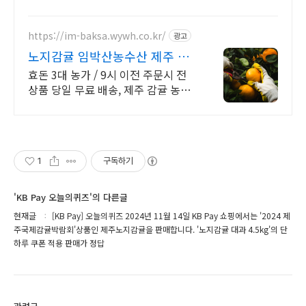
는 과일, 쿠팡 로켓배송으로 받아보세요.
https://im-baksa.wywh.co.kr/
광고
노지감귤 임박산농수산 제주 은
갈지, 옥돔 판매
효돈 3대 농가 / 9시 이전 주문시 전
상품 당일 무료 배송, 제주 감귤 농장
직영 운영, 감귤, 레드향, 천혜향, 한라
봉, 황금향, 카라향 등
1
구독하기
'KB Pay 오늘의퀴즈'의 다른글
현재글
[KB Pay] 오늘의퀴즈 2024년 11월 14일 KB Pay 쇼핑에서는 '2024 제
주국제감귤박람회'상품인 제주노지감귤을 판매합니다. '노지감귤 대과 4.5kg'의 단
하루 쿠폰 적용 판매가 정답