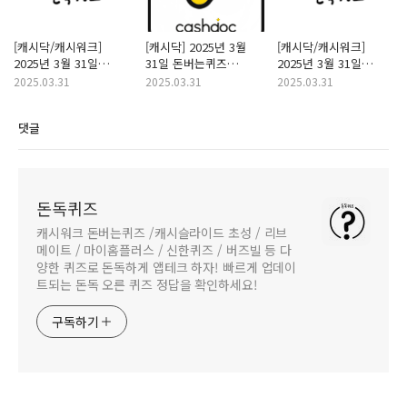
[캐시닥/캐시워크]
[캐시닥] 2025년 3월
[캐시닥/캐시워크]
2025년 3월 31일
31일 돈버는퀴즈
2025년 3월 31일
돈버는퀴즈 "몽상가옥"
"리비힐 엑소좀" 정답
돈버는퀴즈 "시럽" 정답
2025.03.31
2025.03.31
2025.03.31
정답
댓글
돈독퀴즈
캐시워크 돈버는퀴즈 /캐시슬라이드 초성 / 리브
메이트 / 마이홈플러스 / 신한퀴즈 / 버즈빌 등 다
양한 퀴즈로 돈독하게 앱테크 하자! 빠르게 업데이
트되는 돈독 오른 퀴즈 정답을 확인하세요!
구독하기