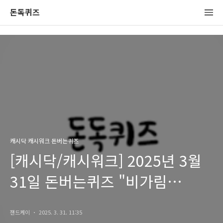
돈독퀴즈
캐시닥 캐시워크 돈버는퀴즈
[캐시닥/캐시워크] 2025년 3월
31일 돈버는퀴즈 "비가림
한라봉" 정답
잰드케이
2025. 3. 31. 11:35