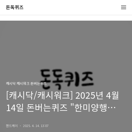
돈독퀴즈
캐시닥 캐시워크 돈버는퀴즈
[캐시닥/캐시워크] 2025년 4월
14일 돈버는퀴즈 "한미양행
맨포스 쏘팔메토" 정답
잰드케이
2025. 4. 14. 13:07