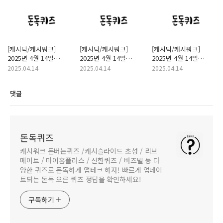
[캐시닥/캐시워크]
[캐시닥/캐시워크]
[캐시닥/캐시워크]
2025년 4월 14일
2025년 4월 14일
2025년 4월 14일
돈버는퀴즈 "얼리언스"
돈버는퀴즈 "우체국"
돈버는퀴즈 "맛장군
2025.04.14
2025.04.14
2025.04.14
정답
정답
총각김치" 정답
댓글
돈독퀴즈
캐시워크 돈버는퀴즈 /캐시슬라이드 초성 / 리브
메이트 / 마이홈플러스 / 신한퀴즈 / 버즈빌 등 다
양한 퀴즈로 돈독하게 앱테크 하자! 빠르게 업데이
트되는 돈독 오른 퀴즈 정답을 확인하세요!
구독하기