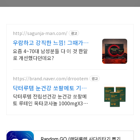
http://sagunja-man.com/
광고
우람하고 강직한 느낌! 그때가서
관리? X 지금관리
요즘 4~70대 남성분들 다 이 것 한알
로 개선했다던데요?
https://brand.naver.com/drrootem
광고
닥터루템 눈건강 쏘팔메토 기간
한정 단독특가
닥터루템 전립선건강 눈건강 쏘팔메
토 루테인 옥타코사놀 1000mgX30
캡슐 3박스
Random GO (랜덤룰렛,사다리타기,뽑기,복불복) - Google Play 앱