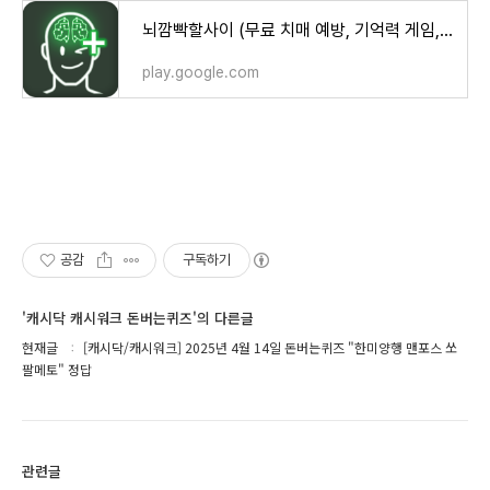
뇌깜빡할사이 (무료 치매 예방, 기억력 게임, 뇌훈련) - Google Play 앱
play.google.com
공감
구독하기
'캐시닥 캐시워크 돈버는퀴즈'의 다른글
현재글
[캐시닥/캐시워크] 2025년 4월 14일 돈버는퀴즈 "한미양행 맨포스 쏘
팔메토" 정답
관련글