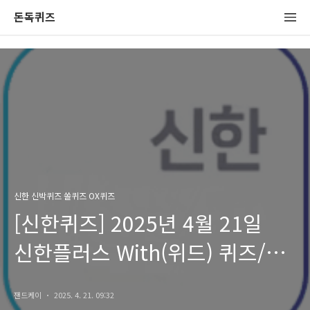
돈독퀴즈
신한 신박퀴즈 쏠퀴즈 OX퀴즈
[신한퀴즈] 2025년 4월 21일
신한플러스 With(위드) 퀴즈/
쏠퀴즈/OX퀴즈 정답
잰드케이
2025. 4. 21. 09:32