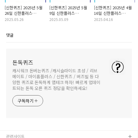
[신한퀴즈] 2025년 5월
[신한퀴즈] 2025년 5월
[신한퀴즈] 2025년 4월
26일 신한플러스
9일 신한플러스
16일 신한플러스
With(위드) 퀴즈/
With(위드) 퀴즈/
With(위드) 퀴즈/
2025.05.26
2025.05.09
2025.04.16
쏠퀴즈/OX퀴즈 정답
쏠퀴즈/OX퀴즈 정답
쏠퀴즈/OX퀴즈 정답
댓글
돈독퀴즈
캐시워크 돈버는퀴즈 /캐시슬라이드 초성 / 리브
메이트 / 마이홈플러스 / 신한퀴즈 / 버즈빌 등 다
양한 퀴즈로 돈독하게 앱테크 하자! 빠르게 업데이
트되는 돈독 오른 퀴즈 정답을 확인하세요!
구독하기
관련사이트