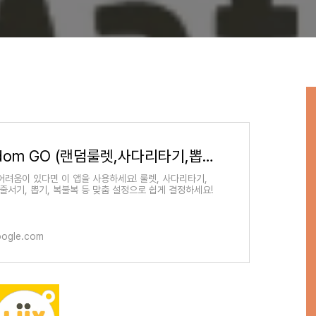
 및 당케어에
이것은 무엇일까요? *
250522-02552-
Random GO (랜덤룰렛,사다리타기,뽑기,복불복) - Google Play 앱
어려움이 있다면 이 앱을 사용하세요! 룰렛, 사다리타기,
 줄서기, 뽑기, 복불복 등 맞춤 설정으로 쉽게 결정하세요!
oogle.com