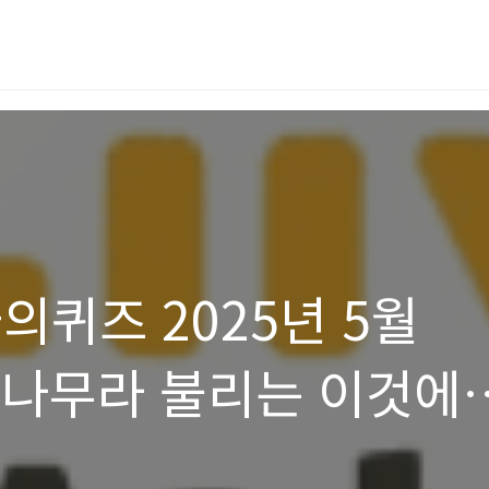
오늘의퀴즈 2025년 5월
롱나무라 불리는 이것에
성분 코로솔산은 식후