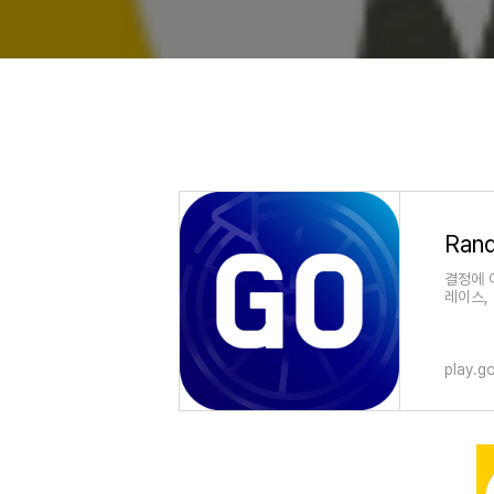
혈당 상승 억제
효과적입니다. 
준법감시인심의필
HMA 정답
결정에 
레이스,
play.g