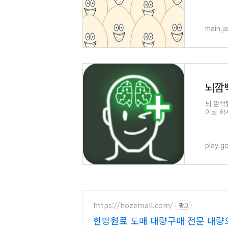
main.j
뇌 깜빡
이닝 하세
련)
play.g
https://hozemall.com/
광고
한방원료 도매 대량구매 전문 대량