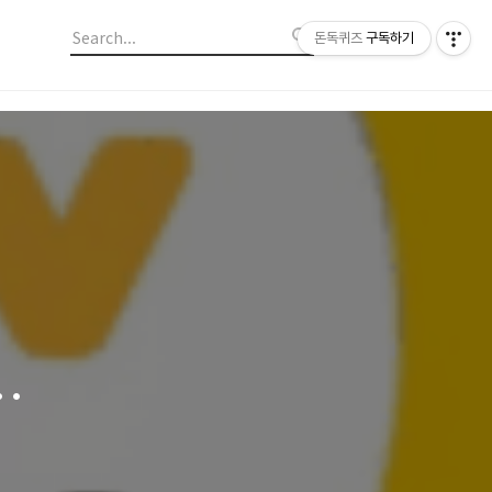
돈독퀴즈
구독하기