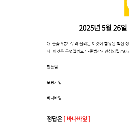
2025년 5월 26일
Q.
큰꽃배롱나무라 불리는 이것에 함유된 핵심 성
다. 이것은 무엇일까요? *준법감시인심의필25052
린든잎
모링가잎
바나바잎
정답은
[ 바나바잎 ]