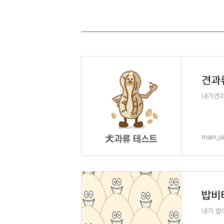
견과
내가견과
main.j
밥비티
내가 밥