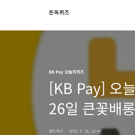
돈독퀴즈
KB Pay 오늘의퀴즈
[KB Pay] 
26일 큰꽃배
함유된 핵심 
잰드케이
2025. 5. 26. 10:44