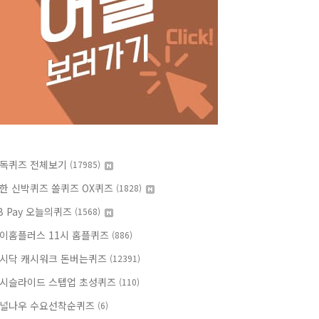
독퀴즈 전체보기
(17985)
한 신박퀴즈 쏠퀴즈 OX퀴즈
(1828)
B Pay 오늘의퀴즈
(1568)
이홈플러스 11시 홈플퀴즈
(886)
시닥 캐시워크 돈버는퀴즈
(12391)
시슬라이드 스텝업 초성퀴즈
(110)
널나우 수요선착순퀴즈
(6)