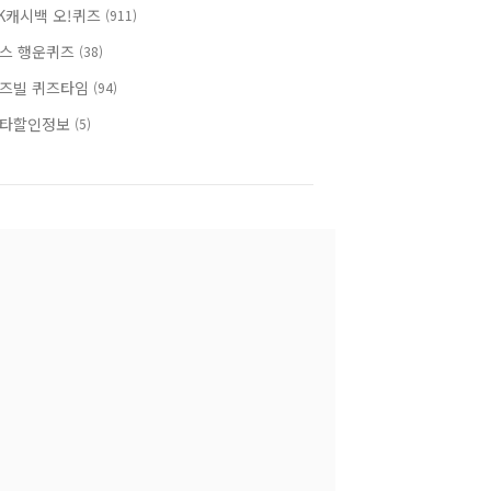
K캐시백 오!퀴즈
(911)
스 행운퀴즈
(38)
즈빌 퀴즈타임
(94)
타할인정보
(5)