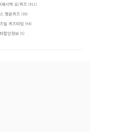
K캐시백 오!퀴즈
(911)
스 행운퀴즈
(38)
즈빌 퀴즈타임
(94)
타할인정보
(5)