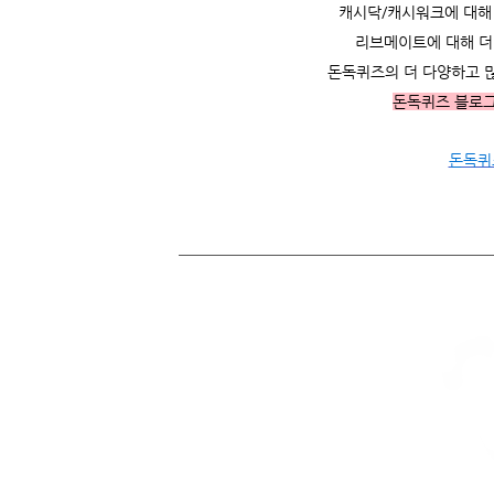
캐시닥/캐시워크에 대해 더
리브메이트에 대해 더 
돈독퀴즈의 더 다양하고 
돈독퀴즈 블로
돈독퀴