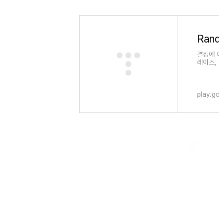
결정에 
레이스,
play.g