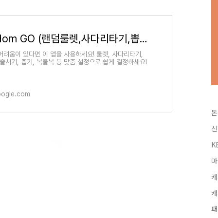
Random GO (랜덤룰렛,사다리타기,뽑기,복불복) - Google Play 앱
어려움이 있다면 이 앱을 사용하세요! 룰렛, 사다리타기,
 줄서기, 뽑기, 복불복 등 맞춤 설정으로 쉽게 결정하세요!
oogle.com
돈
신
K
마
캐
캐
패