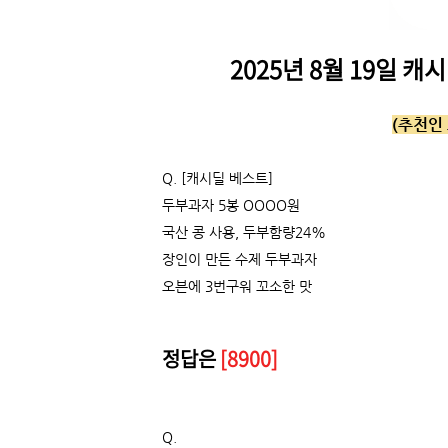
2025년 8월 19일 
(추천인 
Q. [캐시딜 베스트]
두부과자 5봉 OOOO원
국산 콩 사용, 두부함량24%
장인이 만든 수제 두부과자
오븐에 3번구워 꼬소한 맛
정답은
[8900]
Q.