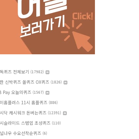
독퀴즈 전체보기
(17982)
한 신박퀴즈 쏠퀴즈 OX퀴즈
(1826)
B Pay 오늘의퀴즈
(1567)
이홈플러스 11시 홈플퀴즈
(886)
시닥 캐시워크 돈버는퀴즈
(12391)
시슬라이드 스텝업 초성퀴즈
(110)
널나우 수요선착순퀴즈
(6)