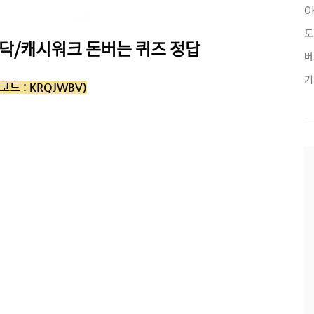
O
토
캐시닥/캐시워크 돈버는 퀴즈 정답
버
기
코드 :
KRQJWBV)