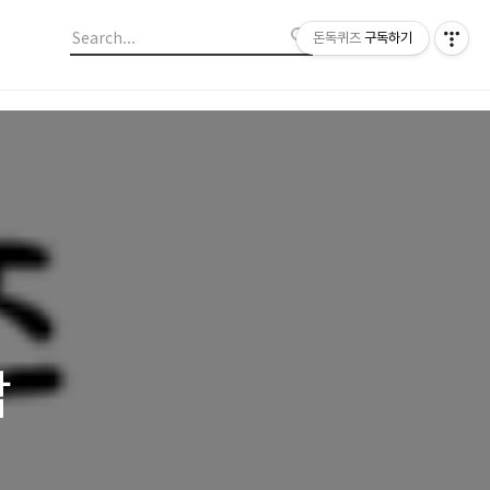
돈독퀴즈
구독하기
답