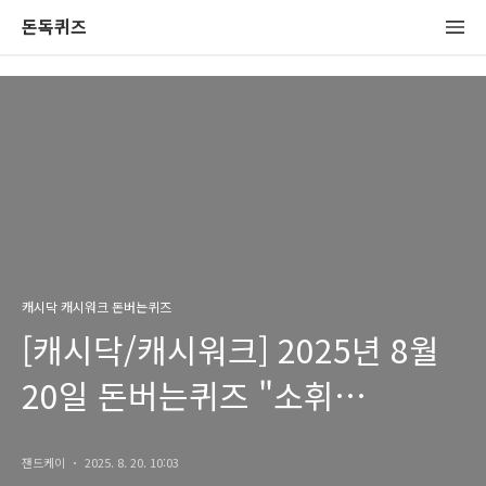
돈독퀴즈
캐시닥 캐시워크 돈버는퀴즈
[캐시닥/캐시워크] 2025년 8월
20일 돈버는퀴즈 "소휘
그린티샷" 정답
잰드케이
2025. 8. 20. 10:03