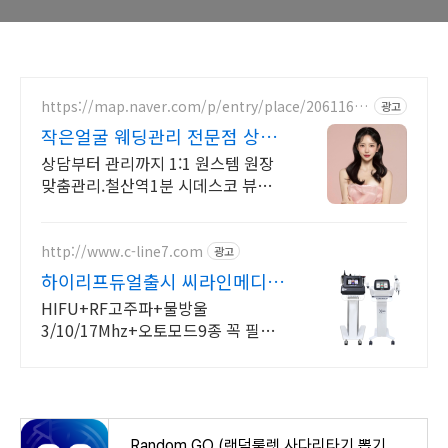
https://map.naver.com/p/entry/place/20611605
광고
72
작은얼굴 웨딩관리 전문점 상담
관리 원장 1:1 원스텝
상담부터 관리까지 1:1 원스템 원장
맞춤관리.철산역1분 시데스코 뷰티
심사위원 작은얼굴관리ㅣ웨딩관리
전문점ㅣ철산역 1분거리ㅣ시데스코
대회 심사위원ㅣ 1:1맞춤식
http://www.c-line7.com
광고
하이리프듀얼출시 씨라인메디랩
샵창업 전 가장 많이 찾는곳
HIFU+RF고주파+물방울
3/10/17Mhz+오토모드9종 꼭 필요
한 기능만 하나로
Random GO (랜덤룰렛,사다리타기,뽑기,복불복) - Google Play 앱