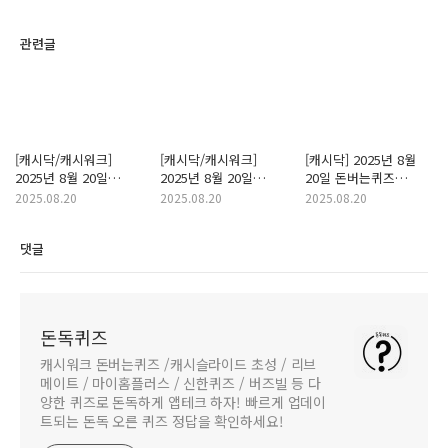
관련글
[캐시닥/캐시워크]
[캐시닥/캐시워크]
[캐시닥] 2025년 8월
2025년 8월 20일
2025년 8월 20일
20일 돈버는퀴즈
돈버는퀴즈 "컷슬림"
돈버는퀴즈
"알리익스프레스" 정답
2025.08.20
2025.08.20
2025.08.20
정답
"제주삼다수" 정답
댓글
돈독퀴즈
캐시워크 돈버는퀴즈 /캐시슬라이드 초성 / 리브
메이트 / 마이홈플러스 / 신한퀴즈 / 버즈빌 등 다
양한 퀴즈로 돈독하게 앱테크 하자! 빠르게 업데이
트되는 돈독 오른 퀴즈 정답을 확인하세요!