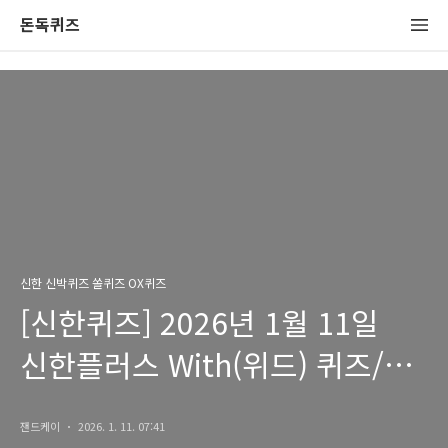
돈독퀴즈
신한 신박퀴즈 쏠퀴즈 OX퀴즈
[신한퀴즈] 2026년 1월 11일
신한플러스 With(위드) 퀴즈/
쏠퀴즈/OX퀴즈 정답
잰드케이
2026. 1. 11. 07:41