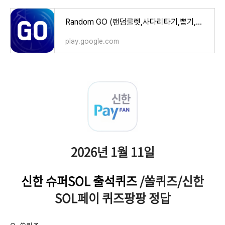
Random GO (랜덤룰렛,사다리타기,뽑기,복불복) - Google Play 앱
play.google.com
2026년 1월 11일
신한 슈퍼SOL 출석퀴즈
/쏠퀴즈/신한
SOL페이 퀴즈팡팡 정답