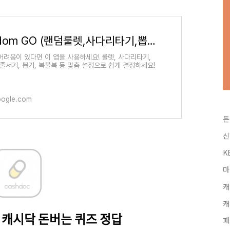
Random GO (랜덤룰렛,사다리타기,뽑기,복불복) - Google Play 앱
어려움이 있다면 이 앱을 사용하세요! 룰렛, 사다리타기,
 줄서기, 뽑기, 복불복 등 맞춤 설정으로 쉽게 결정하세요!
oogle.com
돈
신
K
마
캐
캐
캐시닥 돈버는 퀴즈 정답
패