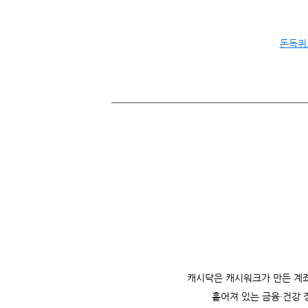
돈독퀴
캐시닥은
캐시워크가 만든 계좌
흩어져 있는 금융·건강 