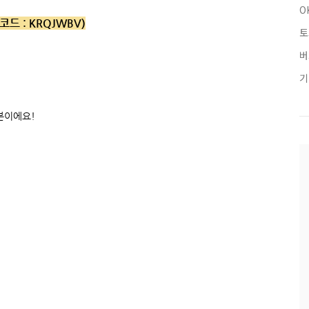
O
코드 :
KRQJWBV)
토
버
기
본이에요!