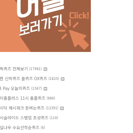
독퀴즈 전체보기
(17981)
한 신박퀴즈 쏠퀴즈 OX퀴즈
(1825)
B Pay 오늘의퀴즈
(1567)
이홈플러스 11시 홈플퀴즈
(886)
시닥 캐시워크 돈버는퀴즈
(12391)
시슬라이드 스텝업 초성퀴즈
(110)
널나우 수요선착순퀴즈
(6)