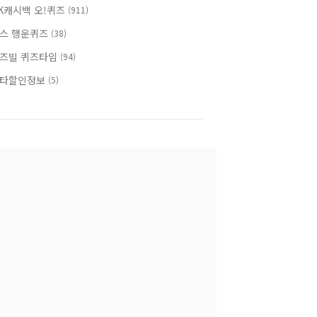
K캐시백 오!퀴즈
(911)
스 행운퀴즈
(38)
즈빌 퀴즈타임
(94)
타할인정보
(5)