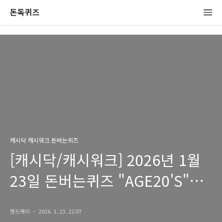
돈독퀴즈
캐시닥 캐시워크 돈버는퀴즈
[캐시닥/캐시워크] 2026년 1월
23일 돈버는퀴즈 "AGE20'S"
정답
잰드케이
2026. 1. 23. 22:07