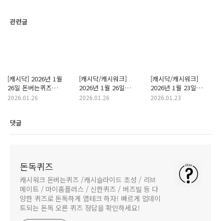
관련글
[캐시닥] 2026년 1월
[캐시닥/캐시워크]
[캐시닥/캐시워크]
26일 돈버는퀴즈
2026년 1월 26일
2026년 1월 23일
"세라믹황토볼" 정답
돈버는퀴즈 "푸드루트
돈버는퀴즈 "로코초코"
2026.01.26
2026.01.26
2026.01.23
활력 비타민" 정답
정답
댓글
돈독퀴즈
캐시워크 돈버는퀴즈 /캐시슬라이드 초성 / 리브
메이트 / 마이홈플러스 / 신한퀴즈 / 버즈빌 등 다
양한 퀴즈로 돈독하게 앱테크 하자! 빠르게 업데이
트되는 돈독 오른 퀴즈 정답을 확인하세요!