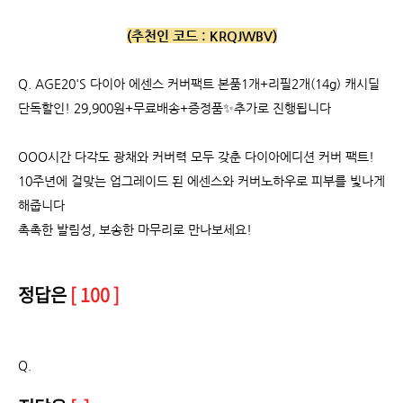
(추천인 코드 :
KRQJWBV)
Q.
AGE20'S 다이아 에센스 커버팩트 본품1개+리필2개(14g) 캐시딜
단독할인! 29,900원+무료배송+증정품✨추가로 진행됩니다
OOO시간 다각도 광채와 커버력 모두 갖춘 다이아에디션 커버 팩트!
10주년에 걸맞는 업그레이드 된 에센스와 커버노하우로 피부를 빛나게
해줍니다
촉촉한 발림성, 보송한 마무리로 만나보세요!
정답은
[ 100 ]
Q.