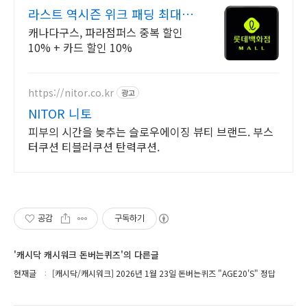
라스트 역시즌 위크 패딩 최대
74% 할인
캐나다구스, 파라점퍼스 중복 할인
10% + 카드 할인 10%
https://nitor.co.kr
광고
NITOR 니토
피부의 시간을 늦추는 슬로우에이징 뷰티 브랜드. 부스
터쿠션 티블러쿠션 탄력쿠션.
공감
구독하기
'캐시닥 캐시워크 돈버는퀴즈'의 다른글
현재글
[캐시닥/캐시워크] 2026년 1월 23일 돈버는퀴즈 "AGE20'S" 정답