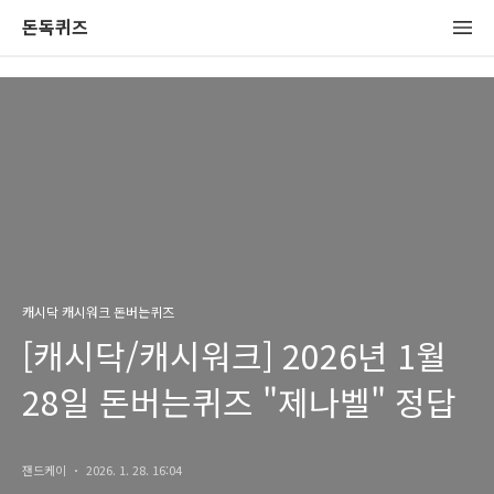
돈독퀴즈
캐시닥 캐시워크 돈버는퀴즈
[캐시닥/캐시워크] 2026년 1월
28일 돈버는퀴즈 "제나벨" 정답
잰드케이
2026. 1. 28. 16:04