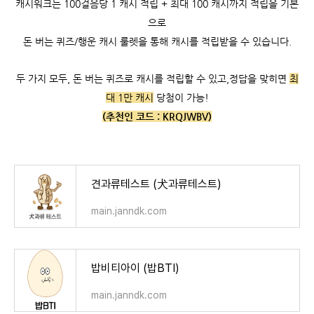
캐시워크는
100걸음당 1 캐시 적립 +
최대 100 캐시까지 적립을 기본
으로
돈 버는 퀴즈/행운 캐시 룰렛을 통해 캐시를 적립받을 수 있습니다.
두 가지 모두, 돈 버는 퀴즈로 캐시를 적립할 수 있고,
정답을 맞히면
최
대 1만 캐시
당첨이 가능!
(추천인 코드 :
KRQJWBV)
견과류테스트 (犬과류테스트)
main.janndk.com
밥비티아이 (밥BTI)
main.janndk.com