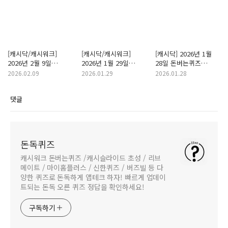
[캐시닥/캐시워크]
[캐시닥/캐시워크]
[캐시닥] 2026년 1월
2026년 2월 9일
2026년 1월 29일
28일 돈버는퀴즈
돈버는퀴즈 "11번가"
돈버는퀴즈 "소휘
"G마켓 톤업 노세범
2026.02.09
2026.01.29
2026.01.28
정답
그린티샷" 정답
선스크린" 정답
댓글
돈독퀴즈
캐시워크 돈버는퀴즈 /캐시슬라이드 초성 / 리브
메이트 / 마이홈플러스 / 신한퀴즈 / 버즈빌 등 다
양한 퀴즈로 돈독하게 앱테크 하자! 빠르게 업데이
트되는 돈독 오른 퀴즈 정답을 확인하세요!
구독하기