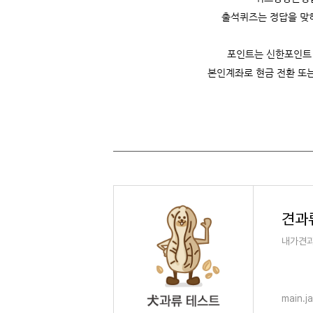
출석퀴즈는 정답을 맞히
포인트는 신한포인트
본인계좌로 현금 전환 또
견과
내가견과
main.j