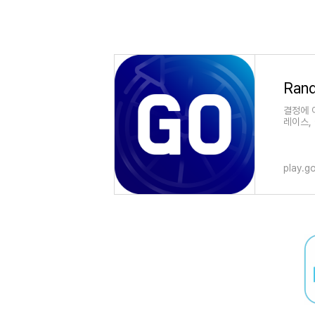
결정에 
레이스,
play.g