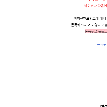
네이버나 다음에
마이신한포인트에 대해 더
돈독퀴즈의 더 다양하고 
돈독퀴즈 블로
돈독퀴
마