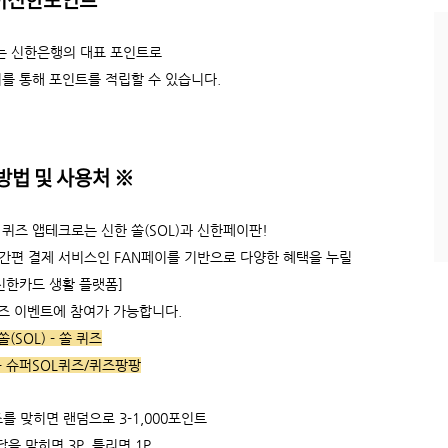
과
인
 신한은행의 대표 포인트로
기
글
를 통해 포인트를 적립할 수 있습니다.
방법 및 사용처
※
퀴즈 앱테크로는 신한 쏠(SOL)과 신한페이판!
 간편 결제 서비스인 FAN페이를 기반으로 다양한 혜택을 누릴
신한카드 생활 플랫폼]
퀴즈 이벤트에 참여가 가능합니다.
쏠(SOL) - 쏠 퀴즈
- 슈퍼SOL퀴즈/퀴즈팡팡
를 맞히면 랜덤으로 3-1,000포인트
 맞히면 3P, 틀리면 1P