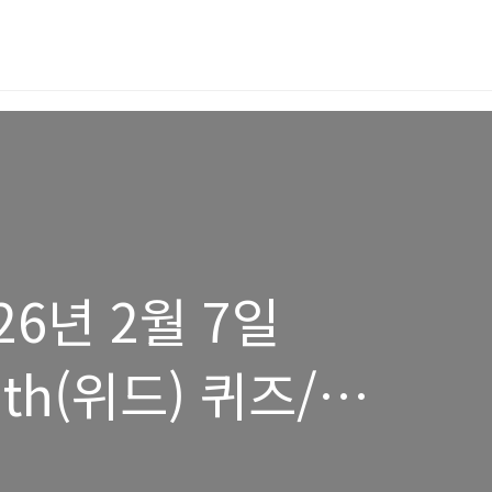
26년 2월 7일
th(위드) 퀴즈/
즈 정답