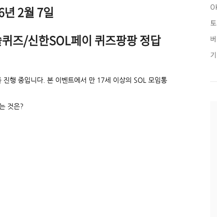
O
6년 2월 7일
토
쏠퀴즈/신한SOL페이 퀴즈팡팡 정답
버
기
진행 중입니다. 본 이벤트에서 만 17세 이상의 SOL 모임통
는 것은?