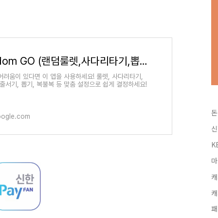
Random GO (랜덤룰렛,사다리타기,뽑기,복불복) - Google Play 앱
어려움이 있다면 이 앱을 사용하세요! 룰렛, 사다리타기,
 줄서기, 뽑기, 복불복 등 맞춤 설정으로 쉽게 결정하세요!
돈
oogle.com
신
K
마
캐
캐
패