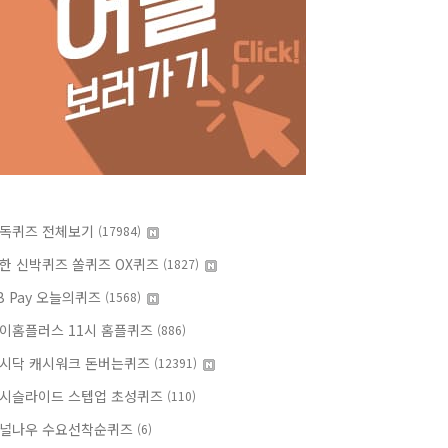
독퀴즈 전체보기
(17984)
한 신박퀴즈 쏠퀴즈 OX퀴즈
(1827)
B Pay 오늘의퀴즈
(1568)
이홈플러스 11시 홈플퀴즈
(886)
시닥 캐시워크 돈버는퀴즈
(12391)
시슬라이드 스텝업 초성퀴즈
(110)
널나우 수요선착순퀴즈
(6)