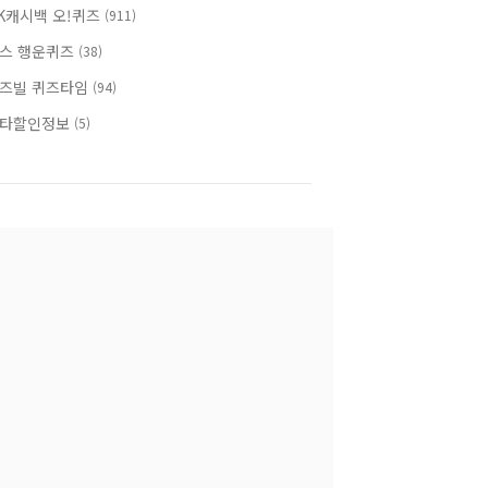
K캐시백 오!퀴즈
(911)
스 행운퀴즈
(38)
즈빌 퀴즈타임
(94)
타할인정보
(5)