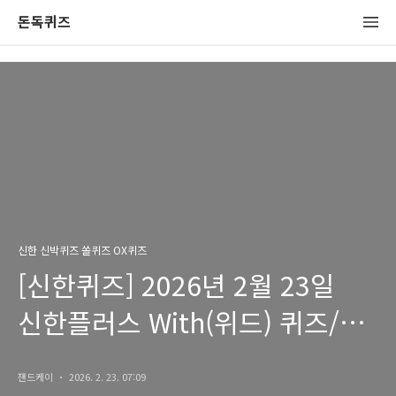
돈독퀴즈
신한 신박퀴즈 쏠퀴즈 OX퀴즈
[신한퀴즈] 2026년 2월 23일
신한플러스 With(위드) 퀴즈/
쏠퀴즈/OX퀴즈 정답
잰드케이
2026. 2. 23. 07:09