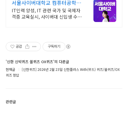
서울사이버대학교 컴퓨터공학과
2026 가을학기 신편입생
IT인력 양성, IT 관련 국가 및 국제자
격증 교육실시, 사이버대 신입생 수 1
위 장학금 지급 1위, 학사 석사 박사
온라인복수학위까지
공감
구독하기
'신한 신박퀴즈 쏠퀴즈 OX퀴즈'의 다른글
현재글
[신한퀴즈] 2026년 2월 23일 신한플러스 With(위드) 퀴즈/쏠퀴즈/OX
퀴즈 정답
관련글