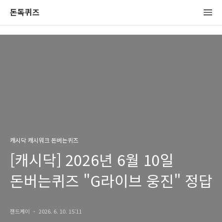
돈독퀴즈
캐시닥 캐시워크 돈버는퀴즈
[캐시닥] 2026년 6월 10일
돈버는퀴즈 "G라이브 웅진" 정답
잰드케이
2026. 6. 10. 15:11