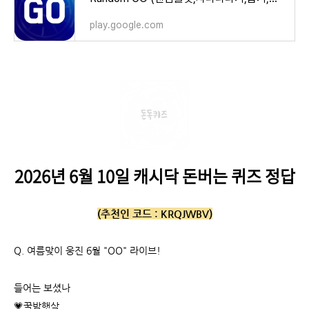
play.google.com
2026년 6월 10일
캐시닥 돈버는 퀴즈 정답
(추천인 코드 :
KRQJWBV)
Q.
여름맞이 웅진 6월 "OO" 라이브!
들어는 보셨나
💗꿀밤햇살