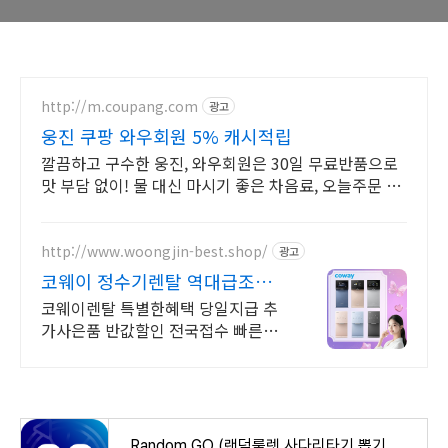
http://m.coupang.com
광고
웅진 쿠팡 와우회원 5% 캐시적립
깔끔하고 구수한 웅진, 와우회원은 30일 무료반품으로
맛 부담 없이! 물 대신 마시기 좋은 차음료, 오늘주문 내
일도착 로켓배송으로 갈증을 빠르게!
http://www.woongjin-best.shop/
광고
코웨이 정수기렌탈 역대급조건
반값할인
코웨이렌탈 특별한혜택 당일지급 추
가사은품 반값할인 전국접수 빠른설
치 정수기추천
Random GO (랜덤룰렛,사다리타기,뽑기,복불복) - Google Play 앱