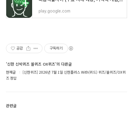
play.google.com
공감
구독하기
'신한 신박퀴즈 쏠퀴즈 OX퀴즈'의 다른글
현재글
[신한퀴즈] 2026년 7월 1일 신한플러스 With(위드) 퀴즈/쏠퀴즈/OX퀴
즈 정답
관련글