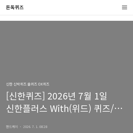
돈독퀴즈
신한 신박퀴즈 쏠퀴즈 OX퀴즈
[신한퀴즈] 2026년 7월 1일
신한플러스 With(위드) 퀴즈/
쏠퀴즈/OX퀴즈 정답
잰드케이
2026. 7. 1. 08:28