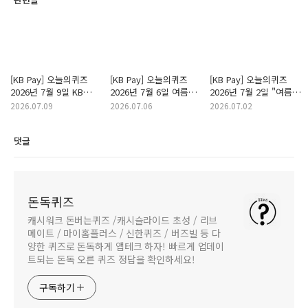
[KB Pay] 오늘의퀴즈
[KB Pay] 오늘의퀴즈
[KB Pay] 오늘의퀴즈
2026년 7월 9일 KB
2026년 7월 6일 여름
2026년 7월 2일 "여름
Pay 쇼핑 '베스트 상품
휴가 시즌을 맞아 KB
휴가를 부탁해!"
2026.07.09
2026.07.06
2026.07.02
특가 기획전'에서
Pay 여행에서 전세계
이벤트에 당첨되면 받을
24시간 무제한으로
렌터카 이용 시 10%
수 있는 경품은
댓글
발급되는 10% 쿠폰의
할인 혜택을 제공하는
무엇일까요? 정답
이름은 무엇일까요?
업체는 어디일까요?
정답
정답
돈독퀴즈
캐시워크 돈버는퀴즈 /캐시슬라이드 초성 / 리브
메이트 / 마이홈플러스 / 신한퀴즈 / 버즈빌 등 다
양한 퀴즈로 돈독하게 앱테크 하자! 빠르게 업데이
트되는 돈독 오른 퀴즈 정답을 확인하세요!
구독하기