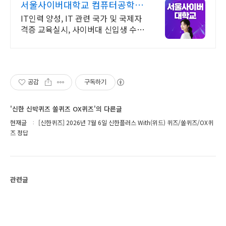
서울사이버대학교 컴퓨터공학과
2026 가을학기 신편입생
IT인력 양성, IT 관련 국가 및 국제자
격증 교육실시, 사이버대 신입생 수 1
위 장학금 지급 1위, 학사 석사 박사
온라인복수학위까지
공감
구독하기
'신한 신박퀴즈 쏠퀴즈 OX퀴즈'의 다른글
현재글
[신한퀴즈] 2026년 7월 6일 신한플러스 With(위드) 퀴즈/쏠퀴즈/OX퀴
즈 정답
관련글