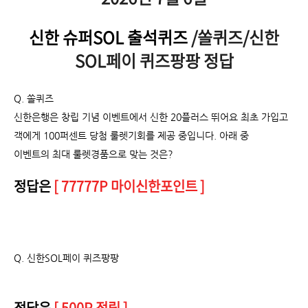
신한 슈퍼SOL 출석퀴즈
/쏠퀴즈/신한
SOL페이 퀴즈팡팡 정답
Q. 쏠퀴즈
신한은행은 창립 기념 이벤트에서 신한 20플러스 뛰어요 최초 가입고
객에게 100퍼센트 당첨 룰렛기회를 제공 중입니다. 아래 중
이벤트의 최대 룰렛경품으로 맞는 것은?
정답은
[ 77777P 마이신한포인트 ]
Q.
신한SOL페이 퀴즈팡팡
정답은
[ 500P 적립 ]