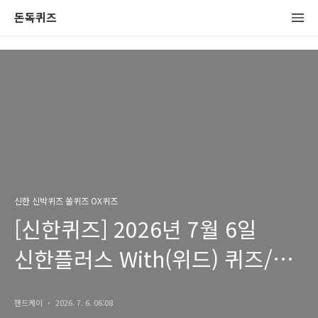
돈독퀴즈
신한 신박퀴즈 쏠퀴즈 OX퀴즈
[신한퀴즈] 2026년 7월 6일
신한플러스 With(위드) 퀴즈/
쏠퀴즈/OX퀴즈 정답
잰드케이
2026. 7. 6. 06:08