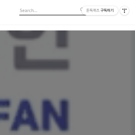
돈독퀴즈
구독하기