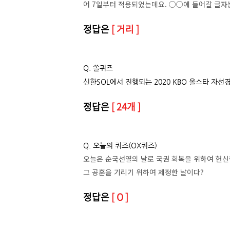
어 7일부터 적용되었는데요. ○○에 들어갈 글자는
정답은
[ 거리 ]
Q. 쏠퀴즈
신한SOL에서 진행되는 2020 KBO 올스타 자
정답은
[ 24개 ]
Q. 오늘의 퀴즈(OX퀴즈)
오늘은 순국선열의 날로 국권 회복을 위하여 헌신
그 공훈을 기리기 위하여 제정한 날이다?
정답은
[ O ]