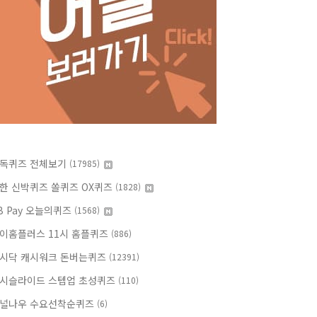
독퀴즈 전체보기
(17985)
한 신박퀴즈 쏠퀴즈 OX퀴즈
(1828)
B Pay 오늘의퀴즈
(1568)
이홈플러스 11시 홈플퀴즈
(886)
시닥 캐시워크 돈버는퀴즈
(12391)
시슬라이드 스텝업 초성퀴즈
(110)
널나우 수요선착순퀴즈
(6)