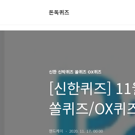
돈독퀴즈
신한 신박퀴즈 쏠퀴즈 OX퀴즈
[신한퀴즈] 1
쏠퀴즈/OX퀴
잰드케이
2020. 11. 17. 00:00