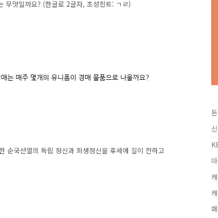
 무엇일까요? (한글로 2글자, 초성힌트: ㄱㄹ)
선경매는 매주 몇개의 유니폼이 경매 물품으로 나올까요?
돈
신
K
한 순국선열의 독립 정신과 희생정신을 후세에 길이 전하고
마
캐
캐
패