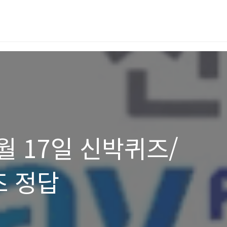
1월 17일 신박퀴즈/
즈 정답