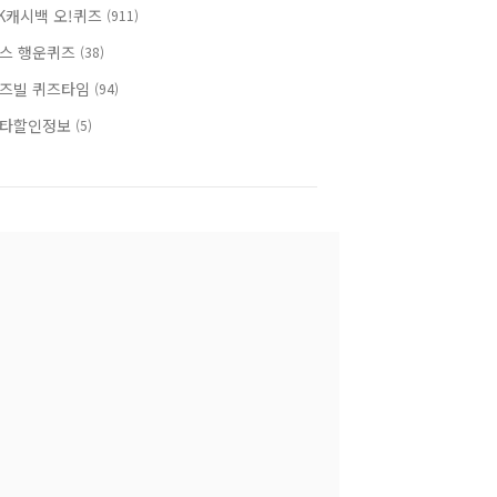
K캐시백 오!퀴즈
(911)
스 행운퀴즈
(38)
즈빌 퀴즈타임
(94)
타할인정보
(5)