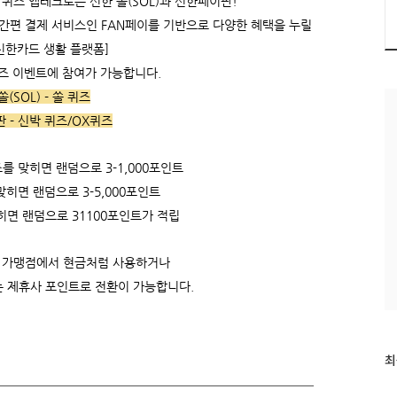
퀴즈 앱테크로는 신한 쏠(SOL)과 신한페이판!
 간편 결제 서비스인 FAN페이를 기반으로 다양한 혜택을 누릴
신한카드 생활 플랫폼]
퀴즈 이벤트에 참여가 가능합니다.
쏠(SOL) - 쏠 퀴즈
 - 신박 퀴즈/OX퀴즈
를 맞히면 랜덤으로 3-1,000포인트
히면 랜덤으로 3-5,000포인트
히면 랜덤으로 31100포인트가 적립
 가맹점에서 현금처럼 사용하거나
는 제휴사 포인트로 전환이 가능합니다.
최
최
근
글