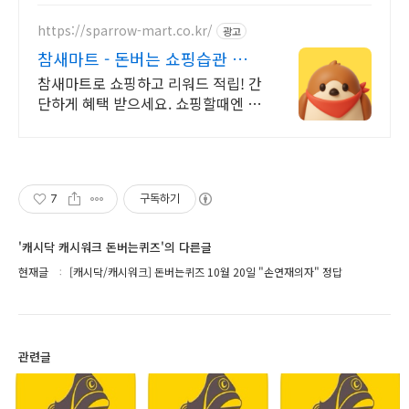
https://sparrow-mart.co.kr/
광고
참새마트 - 돈버는 쇼핑습관 쇼
핑만 해도 포인트 적립
참새마트로 쇼핑하고 리워드 적립! 간
단하게 혜택 받으세요. 쇼핑할때엔 참
새마트에 들러주세요! 참새가 쇼핑포
인트를 물어다줄거에요!
7
구독하기
'캐시닥 캐시워크 돈버는퀴즈'의 다른글
현재글
[캐시닥/캐시워크] 돈버는퀴즈 10월 20일 "손연재의자" 정답
관련글