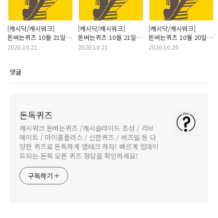
[캐시닥/캐시워크]
[캐시닥/캐시워크]
[캐시닥/캐시워크]
돈버는퀴즈 10월 21일
돈버는퀴즈 10월 21일
돈버는퀴즈 10월 20일
"바라던 티본 스테이크!"
"메디펜스 미스트" 정답
"성분에디터 주름앰플"
2020.10.21
2020.10.21
2020.10.20
정답
정답
댓글
돈독퀴즈
캐시워크 돈버는퀴즈 /캐시슬라이드 초성 / 리브
메이트 / 마이홈플러스 / 신한퀴즈 / 버즈빌 등 다
양한 퀴즈로 돈독하게 앱테크 하자! 빠르게 업데이
트되는 돈독 오른 퀴즈 정답을 확인하세요!
구독하기