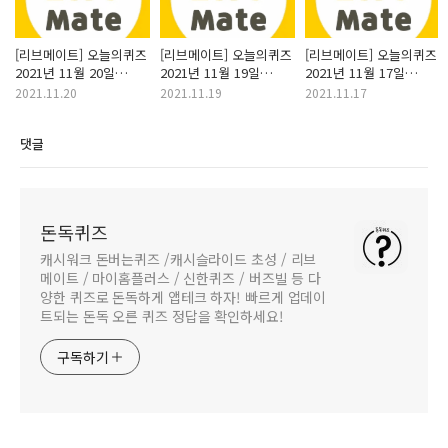
[리브메이트] 오늘의퀴즈
[리브메이트] 오늘의퀴즈
[리브메이트] 오늘의퀴즈
2021년 11월 20일
2021년 11월 19일
2021년 11월 17일
인형극에 쓰이는
강제규 감독의 영화 <
프랑스 영화감독 자크
2021.11.20
2021.11.19
2021.11.17
‘마리오네트’는
마이 웨이>(2011)에
베케르의 작품 <황금
프랑스어로 ‘무기력한
'쉬라이'역으로 출연한
투구>에서 '황금 투구'가
댓글
존재’라는 뜻에서
중국 여배우는
가리키는 것은
유래했다? 정답
누구인가요 정답
무엇일까요? 정답
돈독퀴즈
캐시워크 돈버는퀴즈 /캐시슬라이드 초성 / 리브
메이트 / 마이홈플러스 / 신한퀴즈 / 버즈빌 등 다
양한 퀴즈로 돈독하게 앱테크 하자! 빠르게 업데이
트되는 돈독 오른 퀴즈 정답을 확인하세요!
구독하기