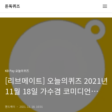
돈독퀴즈
KB Pay 오늘의퀴즈
[리브메이트] 오늘의퀴즈 2021년
11월 18일 가수겸 코미디언
정광태의 [독도는 우리 땅]노래는
잰드케이
2021. 11. 18. 10:01