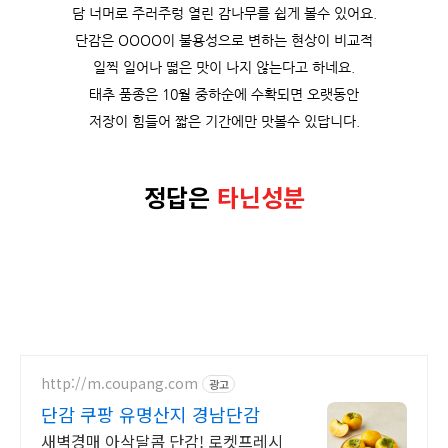
담 너머로 주러주렁 열린 감나무를 쉽게 볼수 있어요.
단감은 OOOO이 불용성으로 변하는 현상이 비교적
일찍 일어나 떫은 맛이 나지 않는다고 하네요.
태추 품종은 10월 중하순에 수확되면 오랫동안
저장이 힘들어 짧은 기간에만 맛볼수 있답니다.
정답은
타닌성분
http://m.coupang.com
광고
단감 쿠팡 유명산지 경남단감
새벽경매 아삭달콤 단감! 로켓프레시