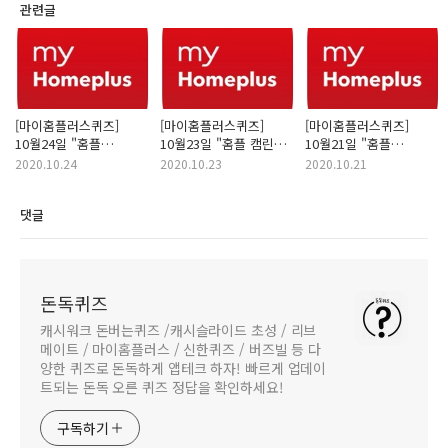
관련글
[마이홈플러스퀴즈]
[마이홈플러스퀴즈]
[마이홈플러스퀴즈]
10월24일 "홈플
10월23일 "홈플 캠린이
10월21일 "홈플
이탈리아 이메텍/홈플
아이템/홈플 캠핑
제주밀감/홈플
2020.10.24
2020.10.23
2020.10.21
삼호어묵" 정답
소시지" 정답(10시/2시)
유기농찹쌀" 정답
(10시/2시)
(10시/2시)
댓글
돈독퀴즈
캐시워크 돈버는퀴즈 /캐시슬라이드 초성 / 리브
메이트 / 마이홈플러스 / 신한퀴즈 / 버즈빌 등 다
양한 퀴즈로 돈독하게 앱테크 하자! 빠르게 업데이
트되는 돈독 오른 퀴즈 정답을 확인하세요!
구독하기