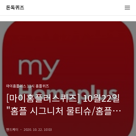
돈독퀴즈
마이홈플러스 11시 홈플퀴즈
[마이홈플러스퀴즈] 10월22일
"홈플 시그니처 물티슈/홈플
단감"정답(10시/2시)
잰드케이
2020. 10. 22. 10:03