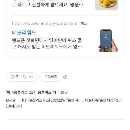
로 빠르고 신선하게 받으세요. 냉장보
관 시 더욱 아삭! 건강 간식, 디저트로
온 가족이 즐겨요.
https://www.memory-word.com/
광고
메모리워드
핸드폰 첫화면에서 영어단어 퀴즈 풀
고 캐시도 받는 메모리워드에서 영어
공부하세요!
7
구독하기
'마이홈플러스 11시 홈플퀴즈'의 다른글
현재글
[마이홈플러스퀴즈] 10월22일 "홈플 시그니처 물티슈/홈플 단감"정답
(10시/2시)