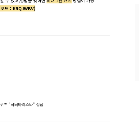
할 수 있고,
정답을 맞히면
최대 1만 캐시
당첨이 가능!
과
 코드 :
KRQJWBV)
인
기
글
버는퀴즈 "닥터바리스타" 정답