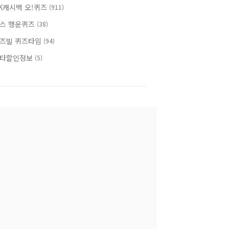
K캐시백 오!퀴즈
(911)
스 행운퀴즈
(38)
즈빌 퀴즈타임
(94)
타할인정보
(5)