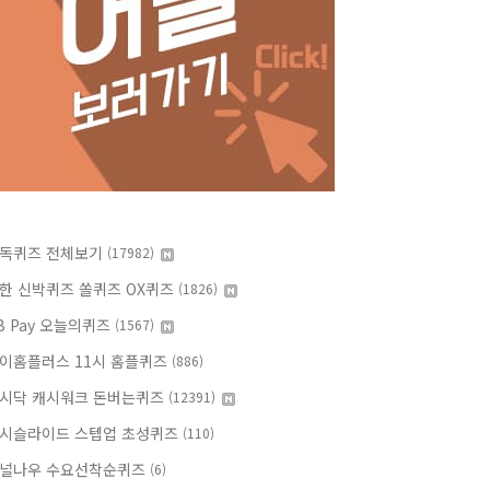
독퀴즈 전체보기
(17982)
한 신박퀴즈 쏠퀴즈 OX퀴즈
(1826)
B Pay 오늘의퀴즈
(1567)
이홈플러스 11시 홈플퀴즈
(886)
시닥 캐시워크 돈버는퀴즈
(12391)
시슬라이드 스텝업 초성퀴즈
(110)
널나우 수요선착순퀴즈
(6)