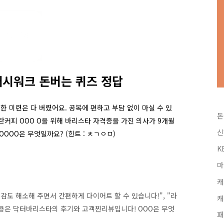
캐시워크 돈버는 퀴즈 정답
대한 미련은 다 버렸어요. 공복에 편하고 부담 없이 마실 수 있
돈
탄커피 OOO O을 위해 바리스타 자격증을 가진 의사가 9개월
신
OOO은 무엇일까요? (힌트 : ㅊㄱㅇㅁ)
K
마
캐
복감도 해소해 주면서 간편하게 다이어트 할 수 있습니다!", "라
캐
내용은 닥터바리스타의 후기와 고객찐리뷰입니다! OOO은 무엇
패