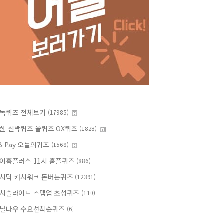
독퀴즈 전체보기
(17985)
한 신박퀴즈 쏠퀴즈 OX퀴즈
(1828)
B Pay 오늘의퀴즈
(1568)
이홈플러스 11시 홈플퀴즈
(886)
시닥 캐시워크 돈버는퀴즈
(12391)
시슬라이드 스텝업 초성퀴즈
(110)
널나우 수요선착순퀴즈
(6)