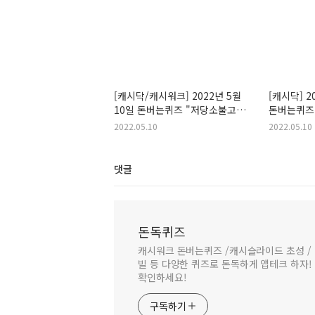
[캐시닥/캐시워크] 2022년 5월
[캐시닥] 2
10일 돈버는퀴즈 "저당소불고기"
돈버는퀴즈 
정답
2022.05.10
2022.05.10
댓글
돈독퀴즈
캐시워크 돈버는퀴즈 /캐시슬라이드 초성 / 
빌 등 다양한 퀴즈로 돈독하게 앱테크 하자!
확인하세요!
구독하기