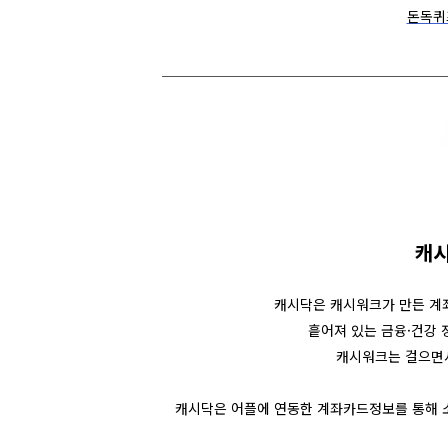
돈독퀴
캐
캐시닥은
캐시워크가 만든 계좌
흩어져 있는 금융·건강 
캐시워크는
걸으면
캐시닥은 어플에 연동한 계좌카드정보를 통해 소비