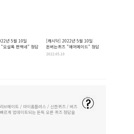
022년 5월 10일
[캐시닥] 2022년 5월 10일
"오설록 편백네" 정답
돈버는퀴즈 "에어메이드" 정답
2022.05.10
리브메이트 / 마이홈플러스 / 신한퀴즈 / 버즈
 빠르게 업데이트되는 돈독 오른 퀴즈 정답을