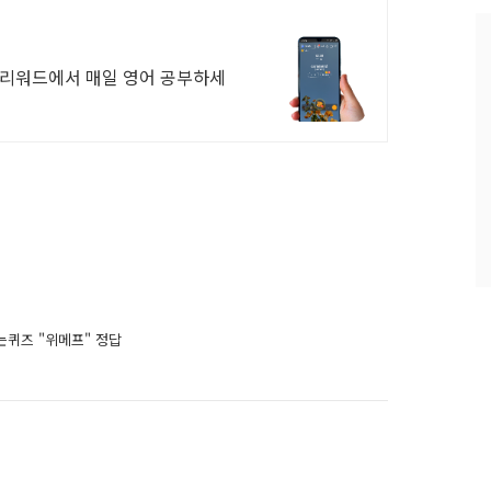
과
인
기
모리워드에서 매일 영어 공부하세
글
버는퀴즈 "위메프" 정답