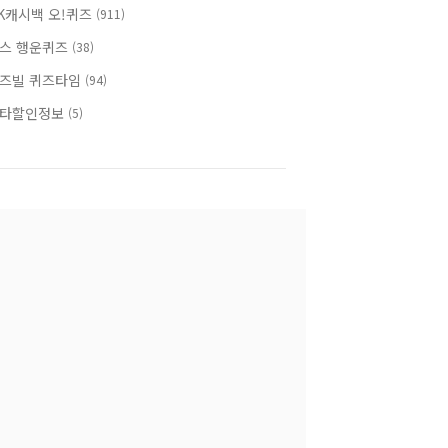
K캐시백 오!퀴즈
(911)
스 행운퀴즈
(38)
즈빌 퀴즈타임
(94)
타할인정보
(5)