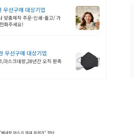
과
관 우선구매 대상기업
인
 맞춤제작 주문-인쇄-출고/ 가
기
글
 전화주세요!
관 우선구매 대상기업
,마스크대량,28년간 오직 판촉
 "베네팡 마스크 역대 최저가" 정답