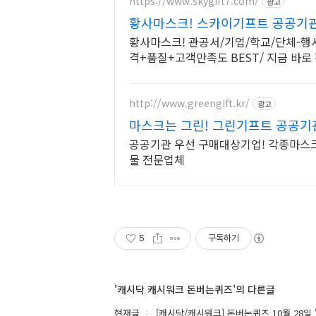
https://www.skygift7.com/
광고
황사마스크! 스카이기프트 공공기
황사마스크! 관공서/기업/학교/단체-행사
격+품질+고객만족도 BEST/ 지금 바로
http://www.greengift.kr/
광고
마스크는 그린! 그린기프트 공공기
공공기관 우선 구매대상기업! 각종마스크
물 전문업체
5
구독하기
'캐시닥 캐시워크 돈버는퀴즈'의 다른글
현재글
[캐시닥/캐시워크] 돈버는퀴즈 10월 28일