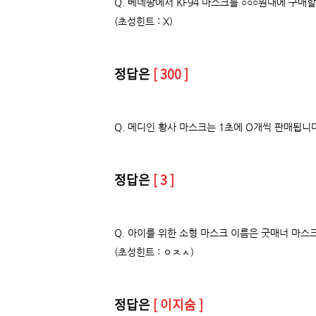
Q. 베네팡에서 KF94 마스크를 ○
○
○
원대에 구매할
(초성힌트 : X)
정답은
[ 300 ]
Q. 메디인 황사 마스크는 1초에 O개씩 판매됩니
정답은
[ 3 ]
Q. 아이를 위한 소형 마스크 이름은 굿매너 마스
(초성힌트 : ㅇㅈㅅ)
정답은
[ 이지숨 ]