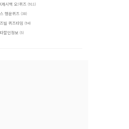
K캐시백 오!퀴즈
(911)
스 행운퀴즈
(38)
즈빌 퀴즈타임
(94)
타할인정보
(5)