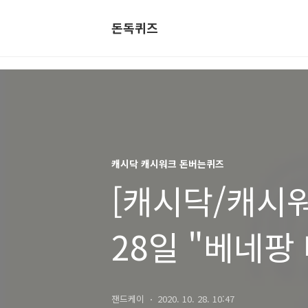
돈독퀴즈
캐시닥 캐시워크 돈버는퀴즈
[캐시닥/캐시워
28일 "베네팡
정답
잰드케이
2020. 10. 28. 10:47