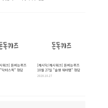
시워크] 돈버는퀴즈
[캐시닥/캐시워크] 돈버는퀴즈
일 "닥터스픽" 정답
10월 27일 "슬생 워터탭" 정답
2020.10.27