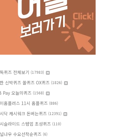
독퀴즈 전체보기
(17983)
한 신박퀴즈 쏠퀴즈 OX퀴즈
(1826)
B Pay 오늘의퀴즈
(1568)
이홈플러스 11시 홈플퀴즈
(886)
시닥 캐시워크 돈버는퀴즈
(12391)
시슬라이드 스텝업 초성퀴즈
(110)
널나우 수요선착순퀴즈
(6)