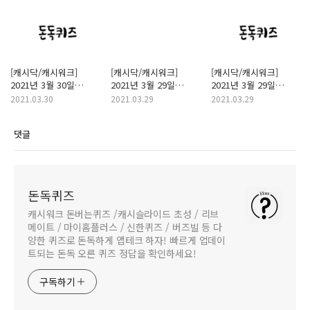
[캐시닥/캐시워크]
[캐시닥/캐시워크]
[캐시닥/캐시워크]
2021년 3월 30일
2021년 3월 29일
2021년 3월 29일
돈버는퀴즈
돈버는퀴즈 "비더살롱
돈버는퀴즈 "토종유산균
2021.03.30
2021.03.29
2021.03.29
"닥터파이토" 정답
샴푸" 정답
바루에이블" 정답
댓글
돈독퀴즈
캐시워크 돈버는퀴즈 /캐시슬라이드 초성 / 리브
메이트 / 마이홈플러스 / 신한퀴즈 / 버즈빌 등 다
양한 퀴즈로 돈독하게 앱테크 하자! 빠르게 업데이
트되는 돈독 오른 퀴즈 정답을 확인하세요!
구독하기