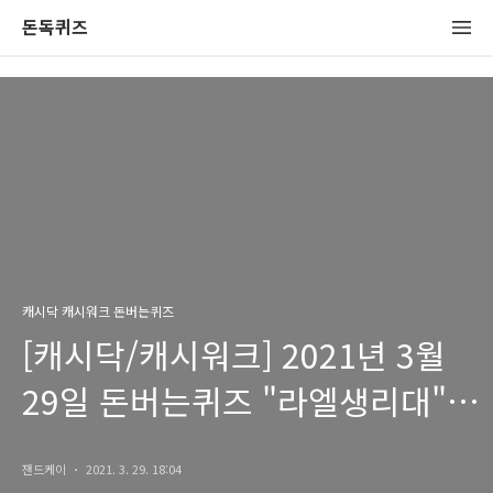
돈독퀴즈
캐시닥 캐시워크 돈버는퀴즈
[캐시닥/캐시워크] 2021년 3월
29일 돈버는퀴즈 "라엘생리대"
정답
잰드케이
2021. 3. 29. 18:04