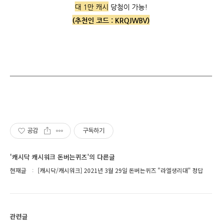
대 1만 캐시
당첨이 가능!
(추천인 코드 :
KRQJWBV)
공감
구독하기
'캐시닥 캐시워크 돈버는퀴즈'의 다른글
현재글
[캐시닥/캐시워크] 2021년 3월 29일 돈버는퀴즈 "라엘생리대" 정답
관련글