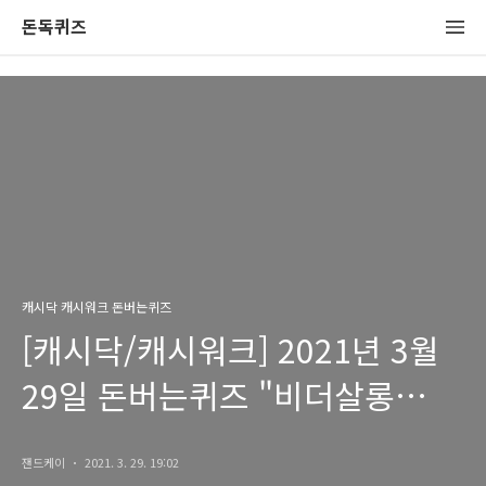
돈독퀴즈
캐시닥 캐시워크 돈버는퀴즈
[캐시닥/캐시워크] 2021년 3월
29일 돈버는퀴즈 "비더살롱
샴푸" 정답
잰드케이
2021. 3. 29. 19:02