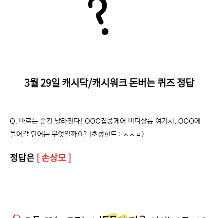
3월 29일 캐시닥/캐시워크 돈버는 퀴즈 정답
Q. 바르는 순간 달라진다! OOO집중케어 비더살롱 여기서, OOO에
들어갈 단어는 무엇일까요? (초성힌트 : ㅅㅅㅁ)
정답은
[ 손상모 ]