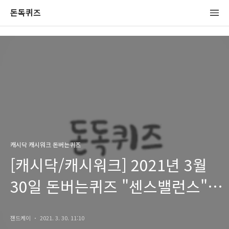
돈독퀴즈
캐시닥 캐시워크 돈버는퀴즈
[캐시닥/캐시워크] 2021년 3월
30일 돈버는퀴즈 "센스밸런스"
정답
잰드케이
2021. 3. 30. 11:10