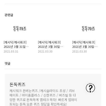
관련글
[캐시닥/캐시워크]
[캐시닥/캐시워크]
[캐시닥/캐시워크]
2021년 3월 31일
2021년 3월 30일
2021년 3월 30일
돈버는퀴즈
돈버는퀴즈 "유산균
돈버는퀴즈
2021.03.31
2021.03.30
2021.03.30
"대학약콩두유" 정답
바료랑" 정답
"닥터파이토" 정답
댓글
돈독퀴즈
캐시워크 돈버는퀴즈 /캐시슬라이드 초성 / 리브
메이트 / 마이홈플러스 / 신한퀴즈 / 버즈빌 등 다
양한 퀴즈로 돈독하게 앱테크 하자! 빠르게 업데이
트되는 돈독 오른 퀴즈 정답을 확인하세요!