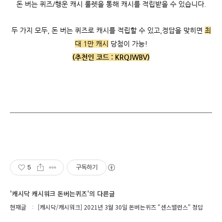
돈 버는 퀴즈/행운 캐시 룰렛을 통해 캐시를 적립받을 수 있습니다.
두 가지 모두, 돈 버는 퀴즈로 캐시를 적립할 수 있고,
정답을 맞히면
최
대 1만 캐시
당첨이 가능!
(추천인 코드 :
KRQJWBV)
5
구독하기
'캐시닥 캐시워크 돈버는퀴즈'의 다른글
현재글
[캐시닥/캐시워크] 2021년 3월 30일 돈버는퀴즈 "센스밸런스" 정답