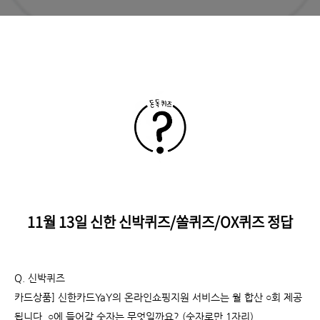
11월 13일 신한 신박퀴즈/쏠퀴즈/OX퀴즈 정답
Q. 신박퀴즈
카드상품] 신한카드YaY의 온라인쇼핑지원 서비스는 월 합산 ○회 제공
됩니다. ○에 들어갈 숫자는 무엇일까요? (숫자로만 1자리)