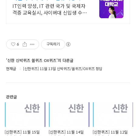
2026 가을학기 신편입생
IT인력 양성, IT 관련 국가 및 국제자
격증 교육실시, 사이버대 신입생 수 1
위 장학금 지급 1위, 학사 석사 박사
온라인복수학위까지
6
구독하기
'신한 신박퀴즈 쏠퀴즈 OX퀴즈'의 다른글
현재글
[신한퀴즈] 11월 13일 신박퀴즈/쏠퀴즈/OX퀴즈 정답
관련글
[신한퀴즈] 11월 15일
[신한퀴즈] 11월 14일
[신한퀴즈] 11월 12일