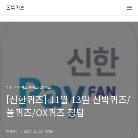
돈독퀴즈
신한 신박퀴즈 쏠퀴즈 OX퀴즈
[신한퀴즈] 11월 13일 신박퀴즈/
쏠퀴즈/OX퀴즈 정답
잰드케이
2020. 11. 13. 00:00