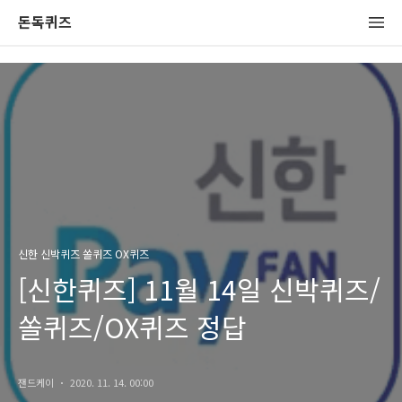
돈독퀴즈
신한 신박퀴즈 쏠퀴즈 OX퀴즈
[신한퀴즈] 11월 14일 신박퀴즈/
쏠퀴즈/OX퀴즈 정답
잰드케이
2020. 11. 14. 00:00