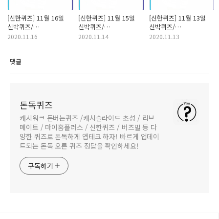
[신한퀴즈] 11월 16일
[신한퀴즈] 11월 15일
[신한퀴즈] 11월 13일
신박퀴즈/
신박퀴즈/
신박퀴즈/
쏠퀴즈/OX퀴즈 정답
쏠퀴즈/OX퀴즈 정답
쏠퀴즈/OX퀴즈 정답
2020.11.16
2020.11.14
2020.11.13
댓글
돈독퀴즈
캐시워크 돈버는퀴즈 /캐시슬라이드 초성 / 리브
메이트 / 마이홈플러스 / 신한퀴즈 / 버즈빌 등 다
양한 퀴즈로 돈독하게 앱테크 하자! 빠르게 업데이
트되는 돈독 오른 퀴즈 정답을 확인하세요!
구독하기