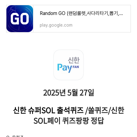
Random GO (랜덤룰렛,사다리타기,뽑기,복불복) - Google Play 앱
play.google.com
2025년 5월 27일
신한 슈퍼SOL 출석퀴즈
/쏠퀴즈/신한
SOL페이 퀴즈팡팡 정답