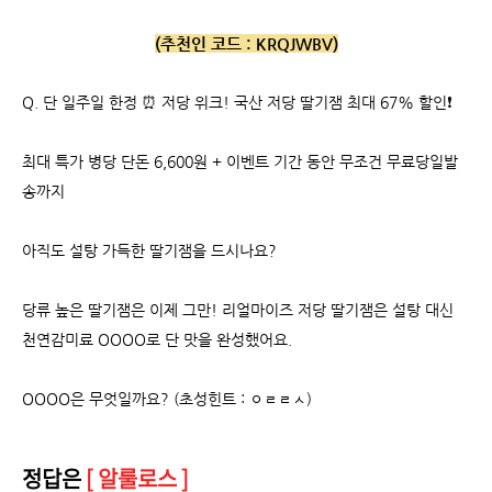
(추천인 코드 :
KRQJWBV)
Q.
단 일주일 한정 ⏰ 저당 위크! 국산 저당 딸기잼 최대 67% 할인❗
최대 특가 병당 단돈 6,600원 + 이벤트 기간 동안 무조건 무료당일발
송까지
아직도 설탕 가득한 딸기잼을 드시나요?
당류 높은 딸기잼은 이제 그만! 리얼마이즈 저당 딸기잼은 설탕 대신
천연감미료 OOOO로 단 맛을 완성했어요.
OOOO은 무엇일까요? (초성힌트 : ㅇㄹㄹㅅ)
정답은
[ 알룰로스 ]