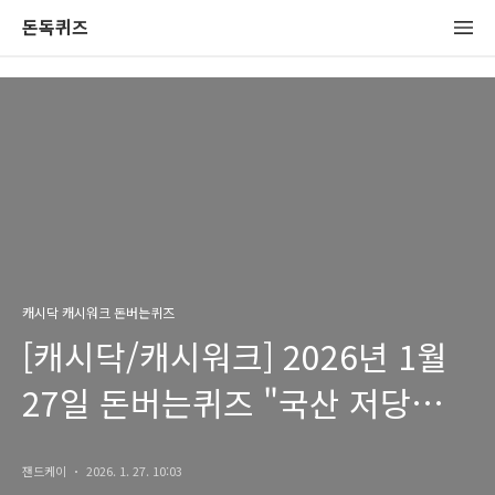
돈독퀴즈
캐시닥 캐시워크 돈버는퀴즈
[캐시닥/캐시워크] 2026년 1월
27일 돈버는퀴즈 "국산 저당
딸기쨈" 정답
잰드케이
2026. 1. 27. 10:03