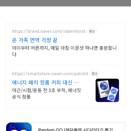
https://brand.naver.com/rabenhorst
광고
온 가족 면역 걱정 끝
아이부터 어른까지, 매일 아침 이뮨샷 하나면 충분합니
다
https://smartstore.naver.com/patchit
광고
에너지 패치 정품 커피 대신 에
너지 패치
야근/시험/운동 전 3초 부착, 에너짓
공식 정품
Random GO (랜덤룰렛,사다리타기,뽑기,복불복) - Google Play 앱