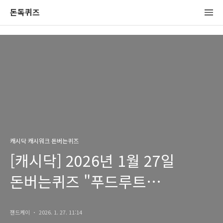
돈독퀴즈
캐시닥 캐시워크 돈버는퀴즈
[캐시닥] 2026년 1월 27일
돈버는퀴즈 "푸드루트
활력비타민B" 정답
잰드케이
2026. 1. 27. 11:14