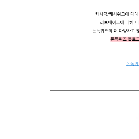
캐시닥/캐시워크에 대해 더
리브메이트에 대해 더 
돈독퀴즈의 더 다양하고 
돈독퀴즈 블로
돈독퀴