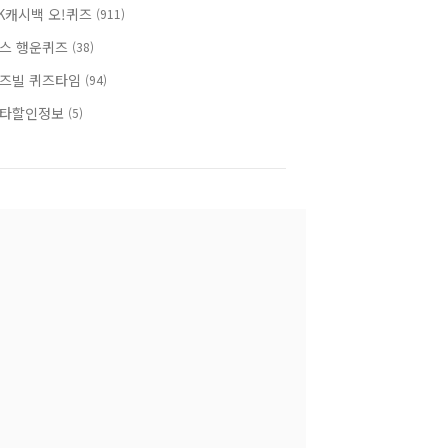
K캐시백 오!퀴즈
(911)
스 행운퀴즈
(38)
즈빌 퀴즈타임
(94)
타할인정보
(5)