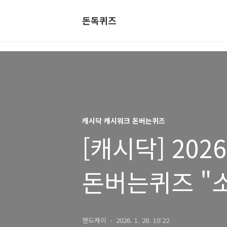
돈독퀴즈
캐시닥 캐시워크 돈버는퀴즈
[캐시닥] 202
돈버는퀴즈 "소
잰드케이
2026. 1. 28. 10:22