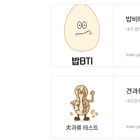
밥비티
내가 밥
main.j
견과
내가견과
main.j