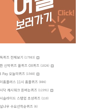
독퀴즈 전체보기
(17983)
한 신박퀴즈 쏠퀴즈 OX퀴즈
(1826)
B Pay 오늘의퀴즈
(1568)
이홈플러스 11시 홈플퀴즈
(886)
시닥 캐시워크 돈버는퀴즈
(12391)
시슬라이드 스텝업 초성퀴즈
(110)
널나우 수요선착순퀴즈
(6)