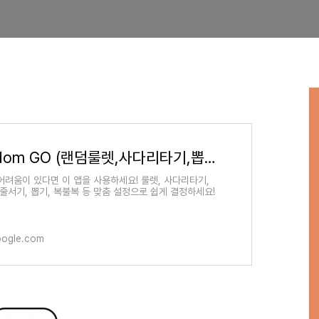
Random GO (랜덤룰렛,사다리타기,뽑기,복불복) - Google Play 앱
어려움이 있다면 이 앱을 사용하세요! 룰렛, 사다리타기,
 줄서기, 뽑기, 복불복 등 맞춤 설정으로 쉽게 결정하세요!
oogle.com