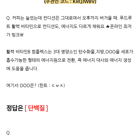
(추천인 코드 :
KRQJWBV)
Q.
커피는 늘었는데 컨디션은 그대로여서 오후까지 버거울 때. 푸드루
트 활력 비타민으로 컨디션도, 에너지도 다르게 채워요.🔥온라인 최저
가 링크🚨
활력 비타민B 컴플렉스는 3대 영양소인 탄수화물,지방,OOO을 세포가
흡수가능한 형태의 에너지원으로 전환, 즉 에너지 대사와 에너지 생성
에 도움을 줍니다.
여기서 OOO은? (힌트 : ㄷㅂㅈ)
정답은
[ 단백질 ]
Q.