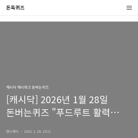
돈독퀴즈
캐시닥 캐시워크 돈버는퀴즈
[캐시닥] 2026년 1월 28일
돈버는퀴즈 "푸드루트 활력
비타민" 정답
잰드케이
2026. 1. 28. 10:21