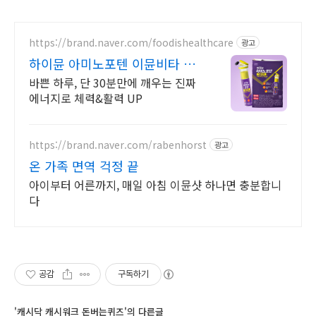
https://brand.naver.com/foodishealthcare
광고
하이뮨 아미노포텐 이뮨비타 액
상으로 30분만에 빠른흡수
바쁜 하루, 단 30분만에 깨우는 진짜
에너지로 체력&활력 UP
https://brand.naver.com/rabenhorst
광고
온 가족 면역 걱정 끝
아이부터 어른까지, 매일 아침 이뮨샷 하나면 충분합니
다
공감
구독하기
'캐시닥 캐시워크 돈버는퀴즈'의 다른글