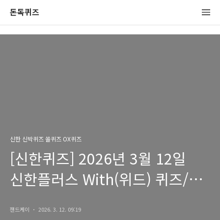
돈독퀴즈
신한 신박퀴즈 쏠퀴즈 OX퀴즈
[신한퀴즈] 2026년 3월 12일
신한플러스 With(위드) 퀴즈/
쏠퀴즈/OX퀴즈 정답
잰드케이
2026. 3. 12. 09:19