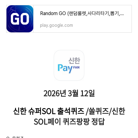
Random GO (랜덤룰렛,사다리타기,뽑기,복불복) - Google Play 앱
play.google.com
2026년 3월 12일
신한 슈퍼SOL 출석퀴즈
/쏠퀴즈/신한
SOL페이 퀴즈팡팡 정답