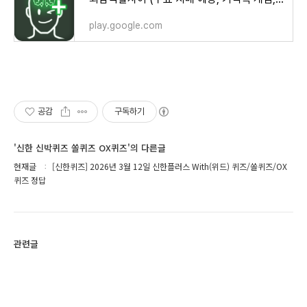
play.google.com
공감
구독하기
'신한 신박퀴즈 쏠퀴즈 OX퀴즈'의 다른글
현재글
[신한퀴즈] 2026년 3월 12일 신한플러스 With(위드) 퀴즈/쏠퀴즈/OX
퀴즈 정답
관련글