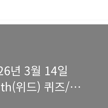
26년 3월 14일
th(위드) 퀴즈/
즈 정답