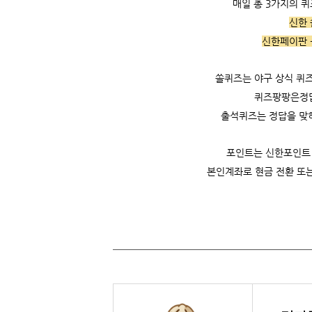
매일 총 3가지의 
신한 
신한페이판 
쏠퀴즈는 야구 상식 퀴즈
퀴즈팡팡은정답을
출석퀴즈는 정답을 맞히
포인트는 신한포인트
본인계좌로 현금 전환 또