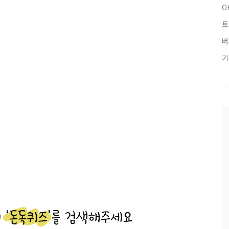
O
토
버
기