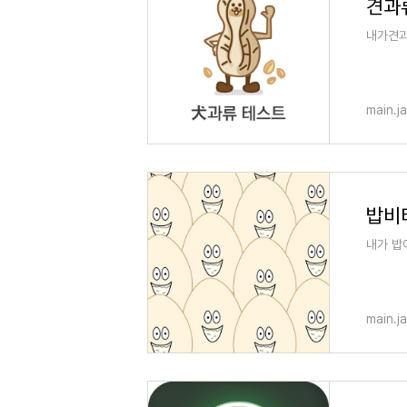
견과
내가견과
main.j
밥비티
내가 밥
main.j