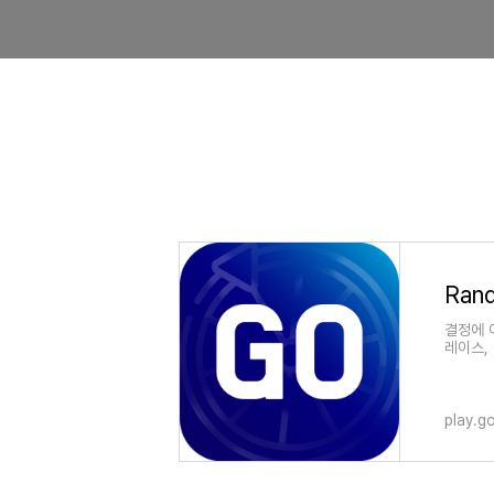
결정에 
레이스,
play.g