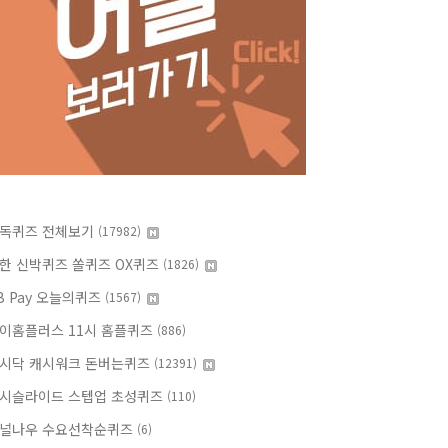
독퀴즈 전체보기
(17982)
한 신박퀴즈 쏠퀴즈 OX퀴즈
(1826)
B Pay 오늘의퀴즈
(1567)
이홈플러스 11시 홈플퀴즈
(886)
시닥 캐시워크 돈버는퀴즈
(12391)
시슬라이드 스텝업 초성퀴즈
(110)
널나우 수요선착순퀴즈
(6)