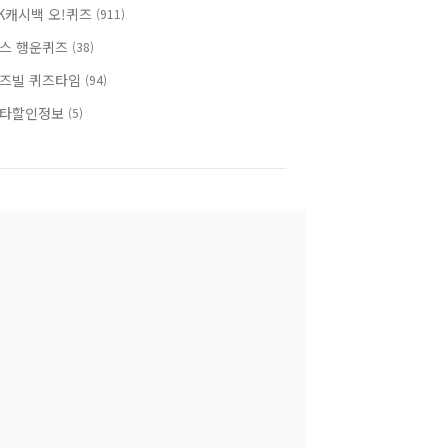
K캐시백 오!퀴즈
(911)
스 행운퀴즈
(38)
즈빌 퀴즈타임
(94)
타할인정보
(5)