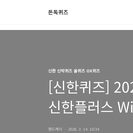
돈독퀴즈
신한 신박퀴즈 쏠퀴즈 OX퀴즈
[신한퀴즈] 20
신한플러스 Wi
쏠퀴즈/OX퀴
잰드케이
2026. 3. 14. 10:34