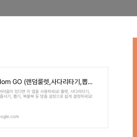
Random GO (랜덤룰렛,사다리타기,뽑기,복불복) - Google Play 앱
어려움이 있다면 이 앱을 사용하세요! 룰렛, 사다리타기,
 줄서기, 뽑기, 복불복 등 맞춤 설정으로 쉽게 결정하세요!
oogle.com