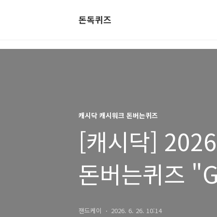
돈독퀴즈
캐시닥 캐시워크 돈버는퀴즈
[캐시닥] 202
돈버는퀴즈 "
써큘레이터" 
잰드케이
2026. 6. 26. 10:14