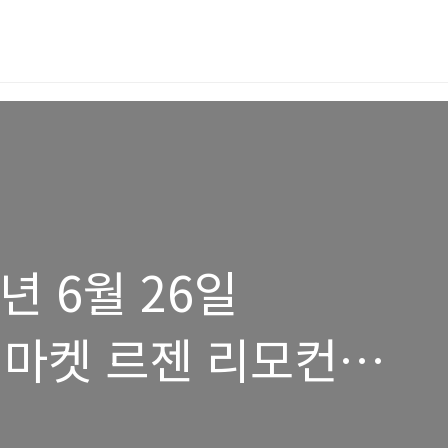
6년 6월 26일
G마켓 르젠 리모컨
정답