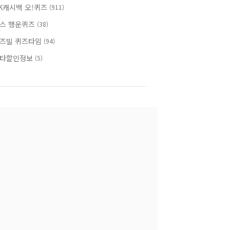
K캐시백 오!퀴즈
(911)
스 행운퀴즈
(38)
즈빌 퀴즈타임
(94)
타할인정보
(5)