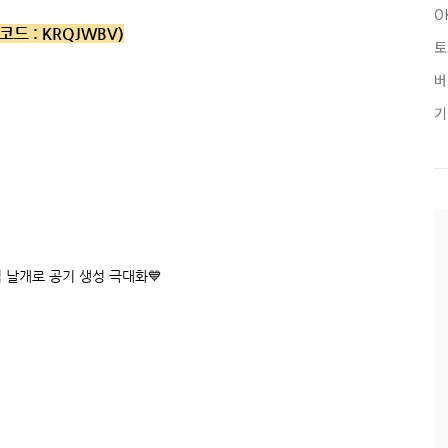
O
코드 :
KRQJWBV)
토
버
기
 날개로 공기 생성 극대화💙