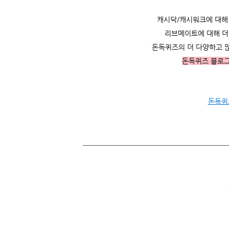
캐시닥/캐시워크에 대해 더
리브메이트에 대해 더 
돈독퀴즈의 더 다양하고 
돈독퀴즈 블로
돈독퀴