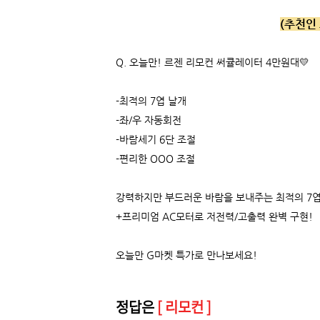
(추천인 
Q.
오늘만! 르젠 리모컨 써큘레이터 4만원대💛
-최적의 7엽 날개
-좌/우 자동회전
-바람세기 6단 조절
-편리한 OOO 조절
강력하지만 부드러운 바람을 보내주는 최적의 7엽
+프리미엄 AC모터로 저전력/고출력 완벽 구현!
오늘만 G마켓 특가로 만나보세요!
정답은
[ 리모컨 ]