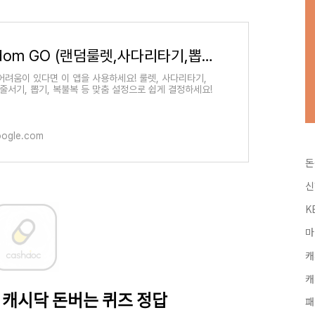
Random GO (랜덤룰렛,사다리타기,뽑기,복불복) - Google Play 앱
어려움이 있다면 이 앱을 사용하세요! 룰렛, 사다리타기,
 줄서기, 뽑기, 복불복 등 맞춤 설정으로 쉽게 결정하세요!
oogle.com
돈
신
K
마
캐
캐
캐시닥 돈버는 퀴즈 정답
패