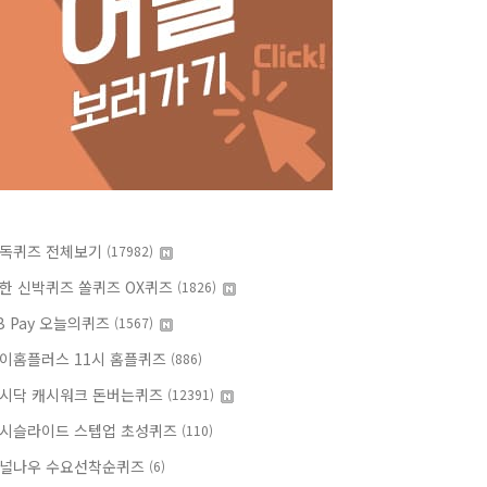
독퀴즈 전체보기
(17982)
한 신박퀴즈 쏠퀴즈 OX퀴즈
(1826)
B Pay 오늘의퀴즈
(1567)
이홈플러스 11시 홈플퀴즈
(886)
시닥 캐시워크 돈버는퀴즈
(12391)
시슬라이드 스텝업 초성퀴즈
(110)
널나우 수요선착순퀴즈
(6)