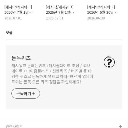
[캐시닥/캐시워크]
[캐시닥/캐시워크]
[캐시닥/캐시워크]
2026년 7월 1일
2026년 7월 1일
2026년 6월 30일
돈버는퀴즈 "푸드루트
돈버는퀴즈 "리비힐
돈버는퀴즈
2026.07.01
2026.07.01
2026.06.30
면역비타민C" 정답
엑소좀 크림" 정답
"스마트보장분석" 정답
댓글
돈독퀴즈
캐시워크 돈버는퀴즈 /캐시슬라이드 초성 / 리브
메이트 / 마이홈플러스 / 신한퀴즈 / 버즈빌 등 다
양한 퀴즈로 돈독하게 앱테크 하자! 빠르게 업데이
트되는 돈독 오른 퀴즈 정답을 확인하세요!
구독하기
관련사이트