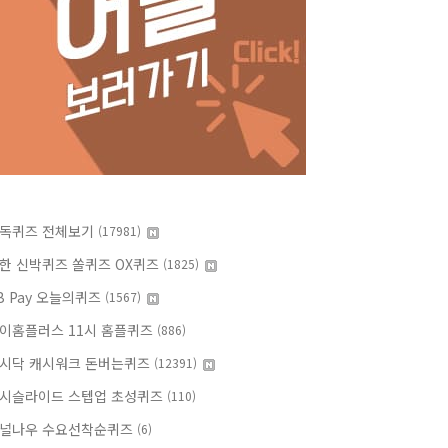
독퀴즈 전체보기
(17981)
한 신박퀴즈 쏠퀴즈 OX퀴즈
(1825)
B Pay 오늘의퀴즈
(1567)
이홈플러스 11시 홈플퀴즈
(886)
시닥 캐시워크 돈버는퀴즈
(12391)
시슬라이드 스텝업 초성퀴즈
(110)
널나우 수요선착순퀴즈
(6)