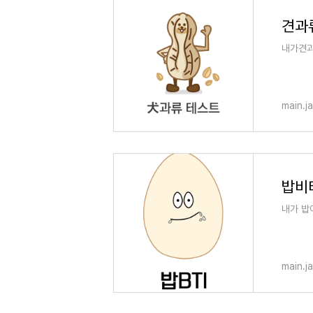
견과
내가견과
main.j
밥비티
내가 밥
main.j