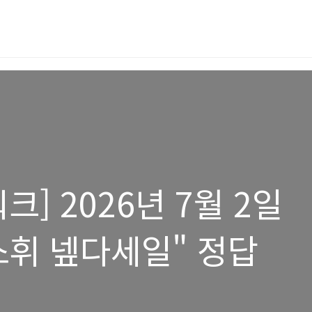
] 2026년 7월 2일
소휘 넾다세일" 정답