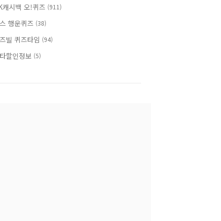
K캐시백 오!퀴즈
(911)
스 행운퀴즈
(38)
즈빌 퀴즈타임
(94)
타할인정보
(5)