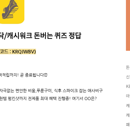
캐시닥/캐시워크 돈버는 퀴즈 정답
코드 :
KRQJWBV)
돈
슈퍼적립까지! 곧 종료됩니다⏰
신
K
 자극없는 편안한 비움,푸룬구미, 식후 스파이크 잡는 애사비구
마
추천템 펌킨샷까지 전제품 최대 혜택 진행중! 여기서 OO은?
캐
캐
패