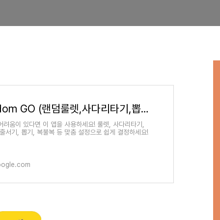
Random GO (랜덤룰렛,사다리타기,뽑기,복불복) - Google Play 앱
어려움이 있다면 이 앱을 사용하세요! 룰렛, 사다리타기,
 줄서기, 뽑기, 복불복 등 맞춤 설정으로 쉽게 결정하세요!
oogle.com