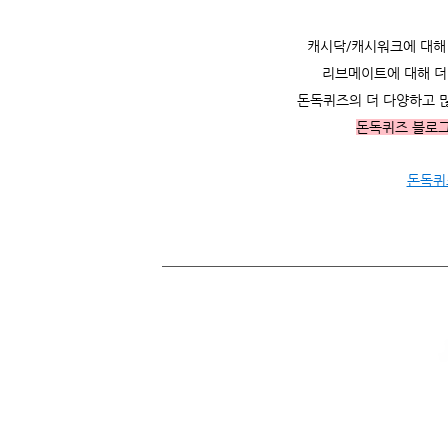
캐시닥/캐시워크에 대해 더
리브메이트에 대해 더 
돈독퀴즈의 더 다양하고 
돈독퀴즈 블로
돈독퀴