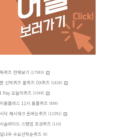
독퀴즈 전체보기
(17983)
한 신박퀴즈 쏠퀴즈 OX퀴즈
(1826)
B Pay 오늘의퀴즈
(1568)
이홈플러스 11시 홈플퀴즈
(886)
시닥 캐시워크 돈버는퀴즈
(12391)
시슬라이드 스텝업 초성퀴즈
(110)
널나우 수요선착순퀴즈
(6)