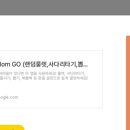
Random GO (랜덤룰렛,사다리타기,뽑기,복불복) - Google Play 앱
어려움이 있다면 이 앱을 사용하세요! 룰렛, 사다리타기,
 줄서기, 뽑기, 복불복 등 맞춤 설정으로 쉽게 결정하세요!
oogle.com