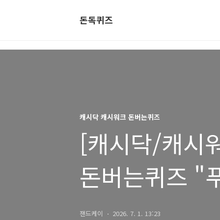
돈독퀴즈
캐시닥 캐시워크 돈버는퀴즈
[캐시닥/캐시워크
돈버는퀴즈 "
정답
잰드케이
2026. 7. 1. 13:23