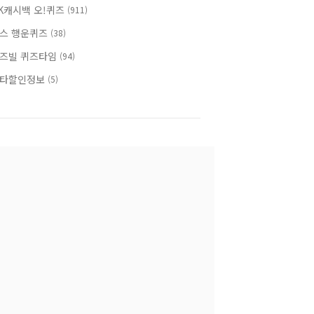
K캐시백 오!퀴즈
(911)
스 행운퀴즈
(38)
즈빌 퀴즈타임
(94)
타할인정보
(5)