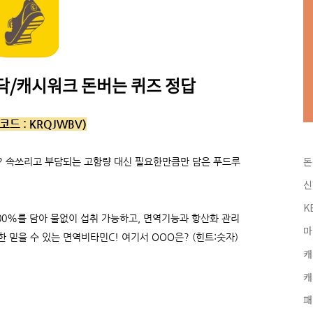
캐시닥/캐시워크 돈버는 퀴즈 정답
코드 :
KRQJWBV)
돈
? 속쓰리고 부담되는 고함량 대신 필요한만큼만 담은 푸드루
신
K
00%를 담아 물없이 섭취 가능하고, 면역기능과 항산화 관리
마
 믿을 수 있는 면역비타민C! 여기서 OOO은? (힌트:숫자)
캐
캐
패