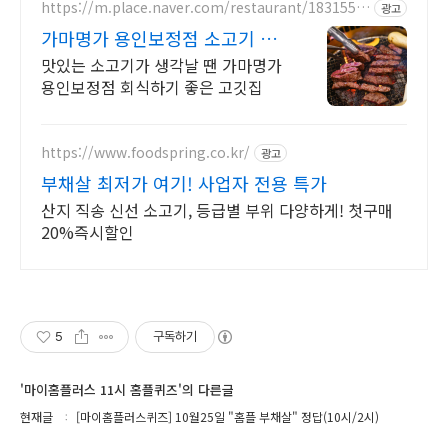
https://m.place.naver.com/restaurant/1831554
광고
581
가마명가 용인보정점 소고기 용
인 보정동 맛집
맛있는 소고기가 생각날 땐 가마명가
용인보정점 회식하기 좋은 고깃집
https://www.foodspring.co.kr/
광고
부채살 최저가 여기! 사업자 전용 특가
산지 직송 신선 소고기, 등급별 부위 다양하게! 첫구매
20%즉시할인
5
구독하기
'마이홈플러스 11시 홈플퀴즈'의 다른글
현재글
[마이홈플러스퀴즈] 10월25일 "홈플 부채살" 정답(10시/2시)