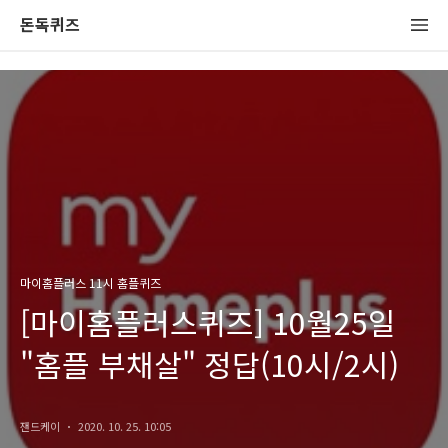
돈독퀴즈
마이홈플러스 11시 홈플퀴즈
[마이홈플러스퀴즈] 10월25일
"홈플 부채살" 정답(10시/2시)
잰드케이
2020. 10. 25. 10:05