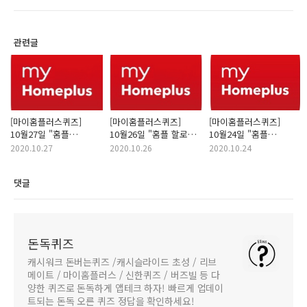
관련글
[마이홈플러스퀴즈]
[마이홈플러스퀴즈]
[마이홈플러스퀴즈]
10월27일 "홈플
10월26일 "홈플 할로윈/
10월24일 "홈플
스윗사파이어/홈플
홈플 투시롤"정답
이탈리아 이메텍/홈플
2020.10.27
2020.10.26
2020.10.24
홍시"정답(10시/2시)
(10시/2시)
삼호어묵" 정답
(10시/2시)
댓글
돈독퀴즈
캐시워크 돈버는퀴즈 /캐시슬라이드 초성 / 리브
메이트 / 마이홈플러스 / 신한퀴즈 / 버즈빌 등 다
양한 퀴즈로 돈독하게 앱테크 하자! 빠르게 업데이
트되는 돈독 오른 퀴즈 정답을 확인하세요!