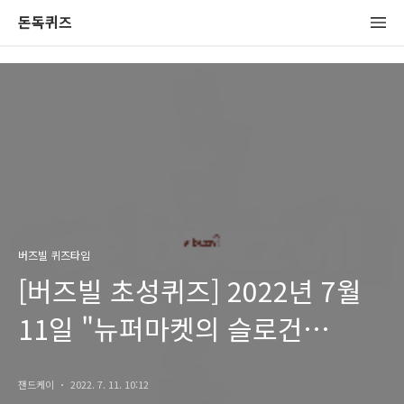
돈독퀴즈
버즈빌 퀴즈타임
[버즈빌 초성퀴즈] 2022년 7월
11일 "뉴퍼마켓의 슬로건
ㅇㅅㅎㄱㅇㄱㄷ" 뉴퍼마켓
잰드케이
2022. 7. 11. 10:12