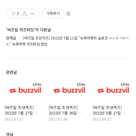
상품 업로드
2
구독하기
'버즈빌 퀴즈타임'의 다른글
현재글
[버즈빌 초성퀴즈] 2022년 7월 11일 "뉴퍼마켓의 슬로건 ㅇㅅㅎㄱㅇㄱ
ㄷ" 뉴퍼마켓 퀴즈타임 정답
관련글
[버즈빌 초성퀴즈]
[버즈빌 초성퀴즈]
[버즈빌 초성퀴즈]
2022년 7월 27일
2022년 7월 26일
2022년 6월 27일
덴프스10주년 퀴즈타임
현대해상다이렉트
"Kappaㅌㄹㅍㄷㅂ"
2022.07.27
2022.07.26
2022.06.27
정답
퀴즈타임 정답
카파퀴즈타임 정답
댓글