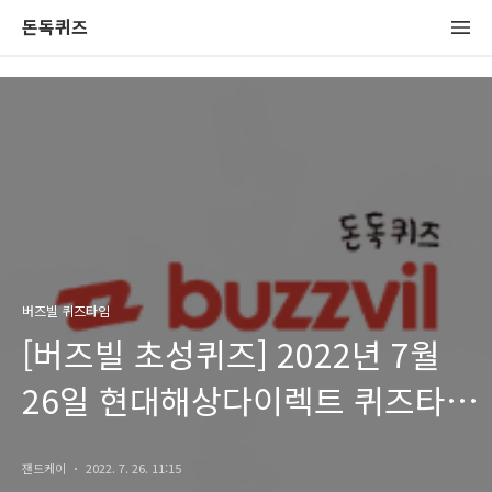
돈독퀴즈
버즈빌 퀴즈타임
[버즈빌 초성퀴즈] 2022년 7월
26일 현대해상다이렉트 퀴즈타임
정답
잰드케이
2022. 7. 26. 11:15