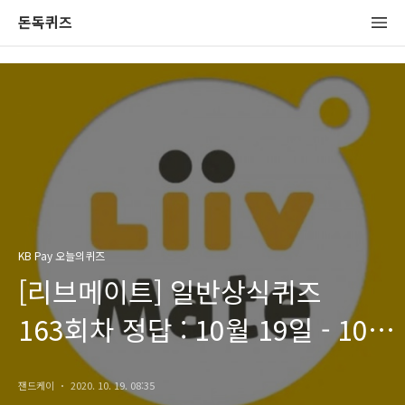
돈독퀴즈
KB Pay 오늘의퀴즈
[리브메이트] 일반상식퀴즈
163회차 정답 : 10월 19일 - 10월
25일
잰드케이
2020. 10. 19. 08:35