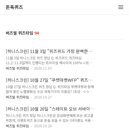
돈독퀴즈
버즈빌 퀴즈타임
94
[허니스크린] 11월 3일 "위즈위드 가장 완벽한 세
일" 퀴즈타임 정답
11월 3일 허니스크린 퀴즈 정답 Q. 위즈위드 퀴즈타임
11.2~11.8일까지 진행되는 프리미엄 캐시미어 100% 니트의
가격은 얼마일까요? (숫자만 입력해주세요) (Hint : 검색창에 '위
버즈빌 퀴즈타임
2020.11.03
즈위드 가장 완벽한 세일'을 검색해보세요. 정답은 [ 79000 ] 저
는 허니포인트를 적립할 수 있는 퀴즈의 정답을 최대한 빠르고
[허니스크린] 10월 27일 "쿠캣마켓WFP" 퀴즈타
정확하게 포스팅해볼까합니다. 앞으로 다양하고 많은 퀴즈정답
임 정답
10월 27일 허니스크린 퀴즈 정답 Q. 퀴즈타임 쿠캣마켓과 함께
을 보다 손쉽게 알고 싶으시다면, 구독 또는 즐겨찾기 추가를 권
협약 중인 노벨평화상 수상 국제기구의 이름은? (초성 : ㅇㅇㅅ
장합니다. 네이버나 다음에 돈독퀴즈를 검색해주세요!! 허니스
ㄱㅅㄹㄱㅎ) 정답은 [ 유엔세계식량계획 ] 저는 허니포인트를 적
크린에 대해 더 자세히 알고싶으시다면, ↓↓↓↓↓↓↓ 돈독
버즈빌 퀴즈타임
2020.10.27
립할 수 있는 퀴즈의 정답을 최대한 빠르고 정확하게 포스팅해볼
퀴즈의 더 다양하고 많은 퀴즈 및 할인정보가 궁금하시다면, 돈
까합니다. 앞으로 다양하고 많은 퀴즈정답을 보다 손쉽게 알고
독퀴즈 블로그 카테고리를 확인해주세요! 돈독퀴즈 블로그 바로
[허니스크린] 10월 20일 "스테이트 오브 서바이
싶으시다면, 구독 또는 즐겨찾기 추가를 권장합니다. 네이버나
가기 허니스크린 허니스크린은 잠금..
벌" 퀴즈타임 정답
허니스크린 퀴즈 정답 허니스크린은 잠금화면해제 또는 광고클
다음에 돈독퀴즈를 검색해주세요!! 허니스크린에 대해 더 자세
릭참여, 이벤트퀴즈 등으로 돈을 모을 수 있는 (아이폰도 사용가
히 알고싶으시다면, ↓↓↓↓↓↓↓ 허니스크린 허니스크린은
능한) 앱테크입니다. 보편적으로 잠금해제 또는 광고클릭으로
잠금화면해제 또는 광고클릭참여, 이벤트퀴즈 등으로 돈을 모을
버즈빌 퀴즈타임
2020.10.20